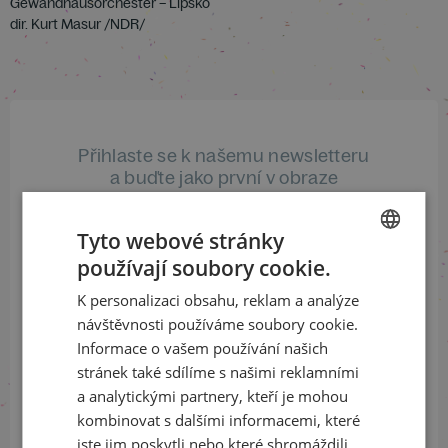
Gewandhausorchester – Lipsko
dir. Kurt Masur /NDR/
Přihlaste se k našemu newsletteru
a buďte jako první v obraze
ODEBÍRAT NEWSLETTER
Tyto webové stránky
používají soubory cookie.
CZECH
K personalizaci obsahu, reklam a analýze
ENGLISH
návštěvnosti používáme soubory cookie.
Sledujte nás na sociálních sítích
Informace o vašem používání našich
LinkedIn
flickr
stránek také sdílíme s našimi reklamními
a analytickými partnery, kteří je mohou
kombinovat s dalšími informacemi, které
jste jim poskytli nebo které shromáždili