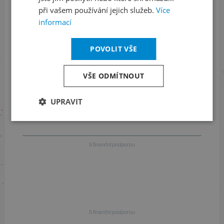
Informace o stavu objednávek
při vašem používání jejich služeb.
Více
informací
+420 461 049 232
POVOLIT VŠE
Informace o programu
VŠE ODMÍTNOUT
+420 257 310 414
UPRAVIT
S finanční podporou
S finanční podporou