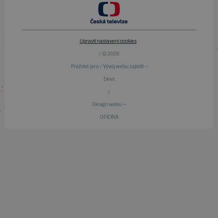
Upravit nastavení cookies
/ © 2026
Pražské jaro / Vývoj webu zajistili —
Devx
/
Design webu —
OFICINA