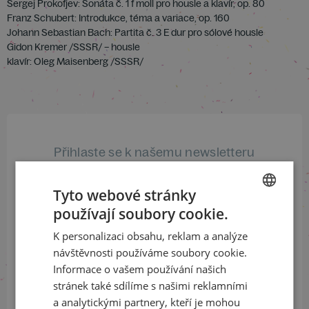
Sergej Prokofjev: Sonáta č. 1 f moll pro housle a klavír, op. 80
Franz Schubert: Introdukce, téma a variace, op. 160
Johann Sebastian Bach: Partita č. 3 E dur pro sólové housle
Gidon Kremer /SSSR/ – housle
klavír: Oleg Maisenberg /SSSR/
Přihlaste se k našemu newsletteru
a buďte jako první v obraze
Tyto webové stránky
ODEBÍRAT NEWSLETTER
používají soubory cookie.
CZECH
K personalizaci obsahu, reklam a analýze
ENGLISH
návštěvnosti používáme soubory cookie.
Sledujte nás na sociálních sítích
Informace o vašem používání našich
stránek také sdílíme s našimi reklamními
LinkedIn
flickr
a analytickými partnery, kteří je mohou