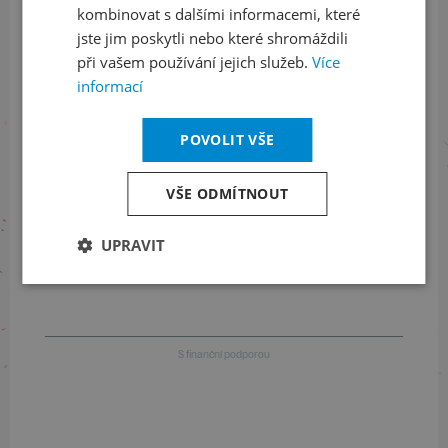
kombinovat s dalšími informacemi, které
jste jim poskytli nebo které shromáždili
při vašem používání jejich služeb.
Více
Informace o stavu objednávek
informací
+420 461 049 232
POVOLIT VŠE
VŠE ODMÍTNOUT
Informace o programu
UPRAVIT
+420 257 310 414
S finanční podporou