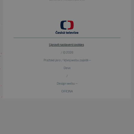
Upravit nastavení cookies
/ © 2026
Pražské jaro / Vývoj webu zajistili —
Devx
/
Design webu —
OFICINA