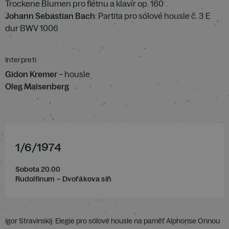
Trockene Blumen pro flétnu a klavír op. 160
Johann Sebastian Bach
: Partita pro sólové housle č. 3 E
dur BWV 1006
Interpreti
Gidon Kremer
– housle
Oleg Maisenberg
1
/
6
/
1974
Sobota 20.00
Rudolfinum – Dvořákova síň
Igor Stravinskij: Elegie pro sólové housle na paměť Alphonse Onnou