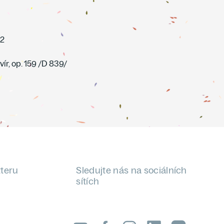
 2
vír, op. 159 /D 839/
tteru
Sledujte nás na sociálních
sítích
LinkedIn
flickr