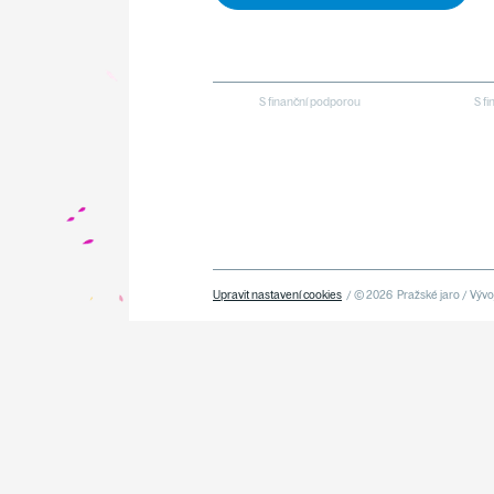
S finanční podporou
S f
Upravit nastavení cookies
/ © 2026
Pražské jaro / Vývoj