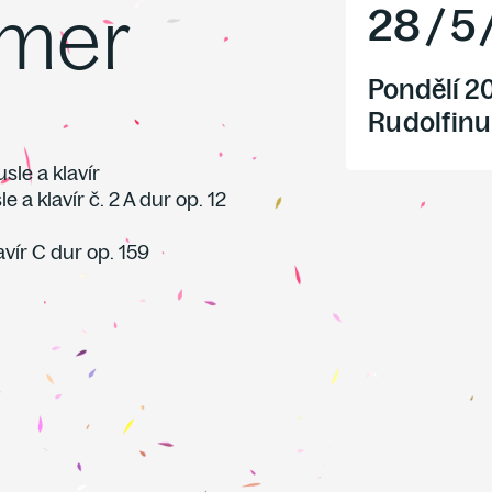
emer
28
/
5
Pondělí 2
Rudolfinu
sle a klavír
e a klavír č. 2 A dur op. 12
avír C dur op. 159