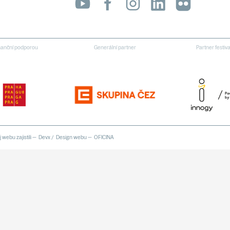
inanční podporou
Generální partner
Partner festiv
 webu zajistili —
Devx
/
Design webu —
OFICINA