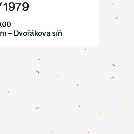
/
1979
0.00
m – Dvořákova síň