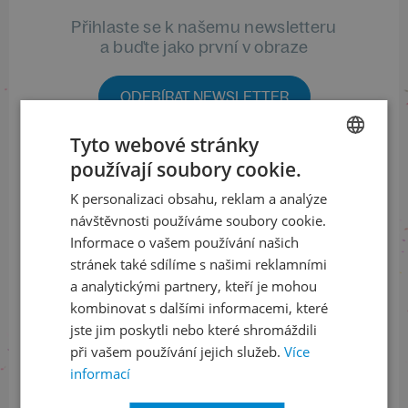
Přihlaste se k našemu newsletteru
a buďte jako první v obraze
ODEBÍRAT NEWSLETTER
Tyto webové stránky
používají soubory cookie.
CZECH
Sledujte nás na sociálních sítích
K personalizaci obsahu, reklam a analýze
ENGLISH
LinkedIn
flickr
návštěvnosti používáme soubory cookie.
Informace o vašem používání našich
stránek také sdílíme s našimi reklamními
a analytickými partnery, kteří je mohou
Informace o stavu objednávek
kombinovat s dalšími informacemi, které
jste jim poskytli nebo které shromáždili
+420 461 049 232
při vašem používání jejich služeb.
Více
informací