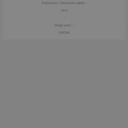
Pražské jaro / Vývoj webu zajistili —
Devx
/
Design webu —
OFICINA