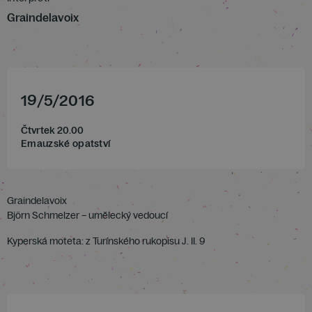
Graindelavoix
19
/
5
/
2016
Čtvrtek 20.00
Emauzské opatství
Graindelavoix
Björn Schmelzer – umělecký vedoucí
Kyperská moteta: z Turínského rukopisu J. II. 9