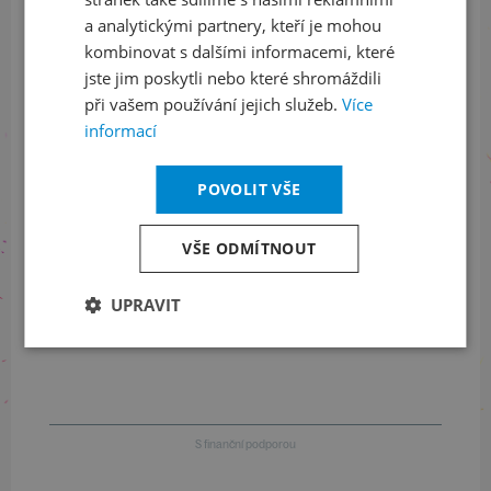
a analytickými partnery, kteří je mohou
LinkedIn
flickr
kombinovat s dalšími informacemi, které
jste jim poskytli nebo které shromáždili
při vašem používání jejich služeb.
Více
informací
Informace o stavu objednávek
+420 461 049 232
POVOLIT VŠE
VŠE ODMÍTNOUT
Informace o programu
UPRAVIT
+420 257 310 414
S finanční podporou