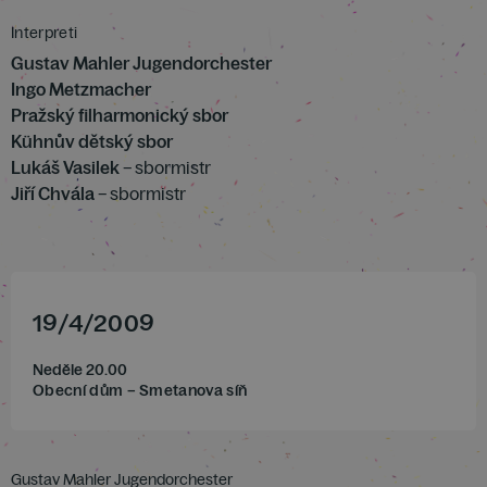
Interpreti
Gustav Mahler Jugendorchester
Ingo Metzmacher
Pražský filharmonický sbor
Kühnův dětský sbor
Lukáš Vasilek
– sbormistr
Jiří Chvála
– sbormistr
19
/
4
/
2009
Neděle 20.00
Obecní dům – Smetanova síň
Gustav Mahler Jugendorchester