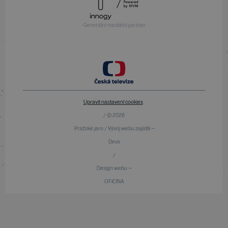
Generální mediální partner
Upravit nastavení cookies
/ © 2026
Pražské jaro / Vývoj webu zajistili —
Devx
/
Design webu —
OFICINA