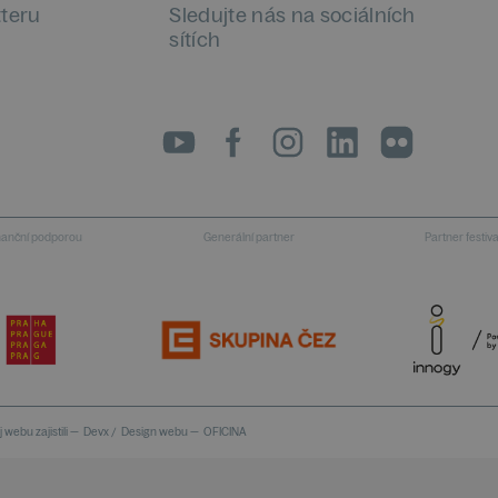
tteru
Sledujte nás na sociálních
sítích
LinkedIn
flickr
inanční podporou
Generální partner
Partner festiv
 webu zajistili —
Devx
/
Design webu —
OFICINA