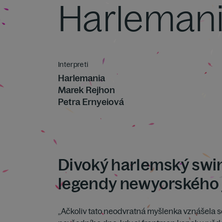
Harleman
Interpreti
Harlemania
Marek Rejhon
Petra Ernyeiová
Divoký harlemský swin
legendy newyorského j
„Ačkoliv tato neodvratná myšlenka vznášela s