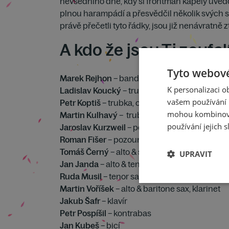
nevšedního dne, kdy si frontman kapely uvědom
plnou harampádí a přesvědčil několik svých ste
právě přečetli tyto řádky, jsou již nenávratně
A kdo že jsou Ti zoufa
Tyto webové
Marek Rejhon
– bandleader, kytara, banjo, voc
K personalizaci 
Ladislav Koucký
– trubka, cornet
vašem používání n
Petr Koptiš
– trubka, cornet
mohou kombinovat
Martin Kulhavý
– trubka, cornet
používání jejich s
Jaroslav Kurzweil
– pozoun
Roman Fišer
– pozoun
Tomáš Černý
– alto & soprano sax
UPRAVIT
Jan Janda
– alto & tenor sax, klarinet
Ruda Musil
– tenor sax, klarinet
Martin Voříšek
– alto & baritone sax, klarinet
Jakub Šafr
– klavír
Petr Pospíšil
– kontrabas
Jan Kubeš
– bicí