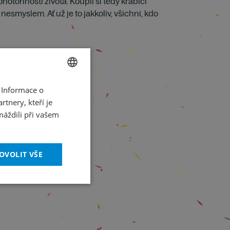
otónnosti života. Koupil si tedy krabici
esmyslem. Ať už je to jakkoliv, všichni, kdo
 Informace o
CZECH
tnery, kteří je
ENGLISH
máždili při vašem
OVOLIT VŠE