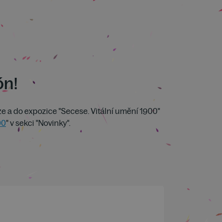
ón!
ze a do expozice "Secese. Vitální umění 1900"
00
" v sekci "Novinky".