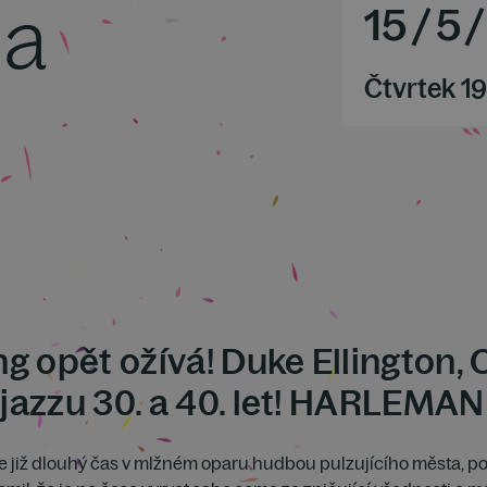
ia
15
/
5
/
Čtvrtek 19
g opět ožívá! Duke Ellington, 
azzu 30. a 40. let! HARLEMAN
e již dlouhý čas v mlžném oparu hudbou pulzujícího města, po