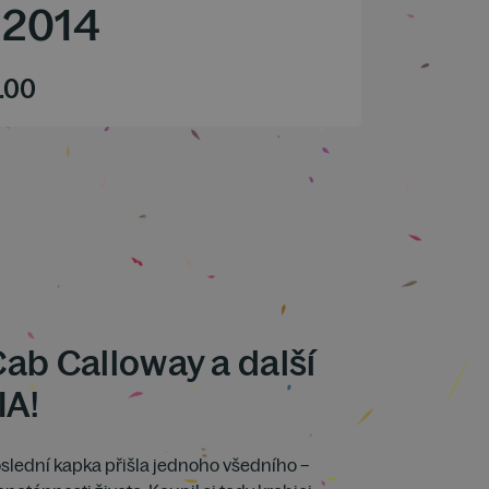
2014
.00
Cab Calloway a další
IA!
slední kapka přišla jednoho všedního –