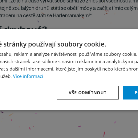
il, že je na čase vyrvat sebe sama ze zničující všednosti a mon
jně zoufalých druhů státi se obětí módy a začít s tímto celým n
 ztraceni na cestě státi se Harlemaniakem!“
lí druhové?
 stránky používají soubory cookie.
al
obsahu, reklam a analýze návštěvnosti používáme soubory cookie.
ašich stránek také sdílíme s našimi reklamními a analytickými par
 s dalšími informacemi, které jste jim poskytli nebo které shro
lužeb.
Více informací
VŠE ODMÍTNOUT
P