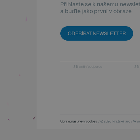
Přihlaste se k našemu newsle
a buďte jako první v obraze
ODEBÍRAT NEWSLETTER
S finanční podporou
S f
Upravit nastavení cookies
/ © 2026
Pražské jaro / Vývoj