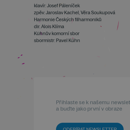
klavír: Josef Páleníček
zpěv: Jaroslav Kachel, Věra Soukupová
Harmonie Českých filharmoniků
dir. Alois Klíma
Kühnův komorní sbor
sbormistr: Pavel Kühn
Přihlaste se k našemu newsle
a buďte jako první v obraze
ODEBÍRAT NEWSLETTER