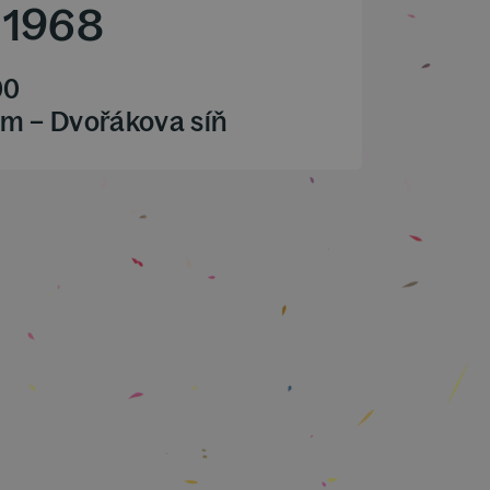
1968
00
m – Dvořákova síň