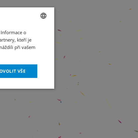
 Informace o
CZECH
tnery, kteří je
ENGLISH
máždili při vašem
OVOLIT VŠE