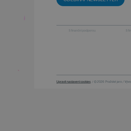
S finanční podporou
S f
Upravit nastavení cookies
/ © 2026
Pražské jaro / Vývoj