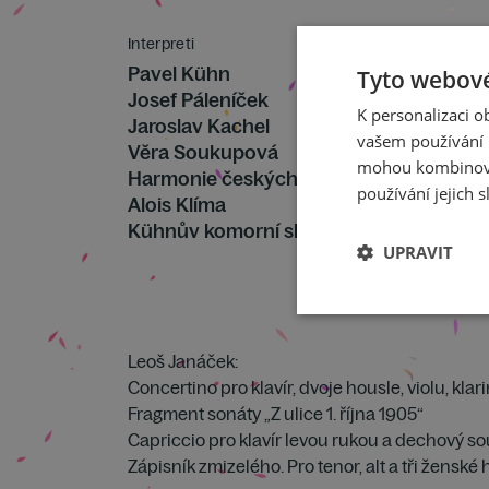
Interpreti
Pavel Kühn
Tyto webové
Josef Páleníček
K personalizaci 
Jaroslav Kachel
vašem používání n
Věra Soukupová
mohou kombinovat
Harmonie českých filharmoniků
používání jejich s
Alois Klíma
Kühnův komorní sbor
UPRAVIT
Leoš Janáček:
Concertino pro klavír, dvoje housle, violu, klari
Fragment sonáty „Z ulice 1. října 1905“
Capriccio pro klavír levou rukou a dechový s
Zápisník zmizelého. Pro tenor, alt a tři žensk