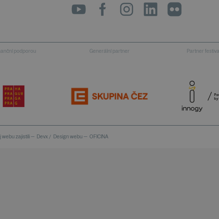
inanční podporou
Generální partner
Partner festiv
 webu zajistili —
Devx
/
Design webu —
OFICINA