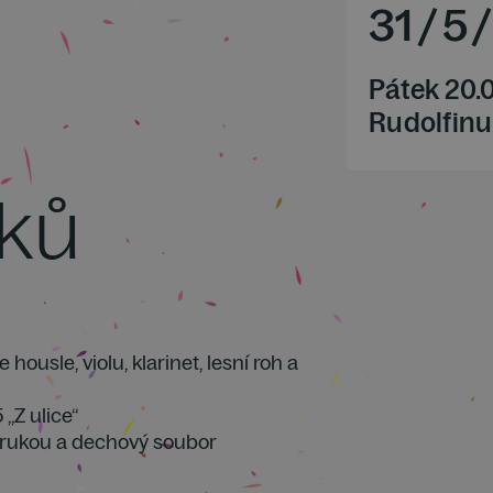
31
/
5
/
Pátek 20.
Rudolfinu
iků
e housle, violu, klarinet, lesní roh a
 „Z ulice“
ou rukou a dechový soubor