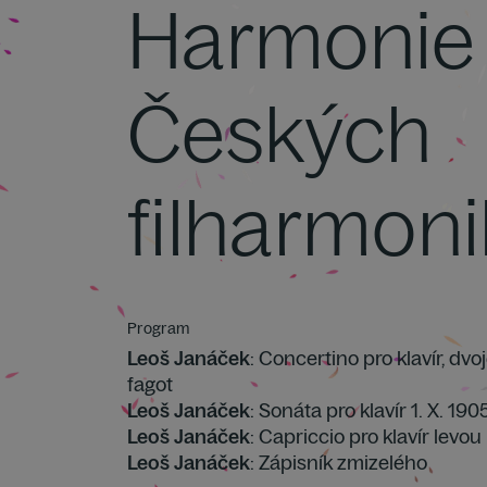
Harmonie
Českých
filharmon
Program
Leoš Janáček
: Concertino pro klavír, dvoj
fagot
Leoš Janáček
: Sonáta pro klavír 1. X. 1905
Leoš Janáček
: Capriccio pro klavír lev
Leoš Janáček
: Zápisník zmizelého