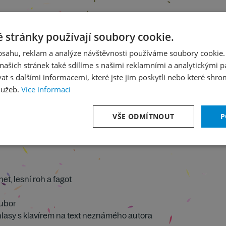
 stránky používají soubory cookie.
obsahu, reklam a analýze návštěvnosti používáme soubory cookie.
ašich stránek také sdílíme s našimi reklamními a analytickými par
 s dalšími informacemi, které jste jim poskytli nebo které shro
lužeb.
Více informací
VŠE ODMÍTNOUT
P
net, lesní roh a fagot
oubor
é hlasy s klavírem na text neznámého autora