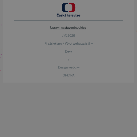
Upravit nastavení cookies
/ © 2026
Pražské jaro / Vývoj webu zajistili —
Devx
/
Design webu —
OFICINA