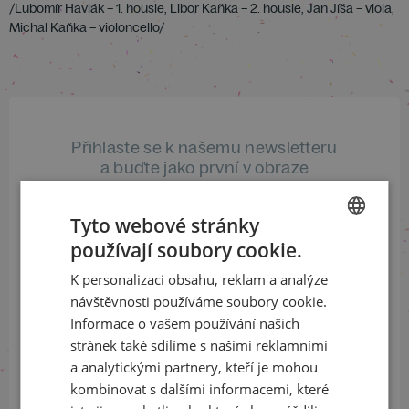
/Lubomír Havlák – 1. housle, Libor Kaňka – 2. housle, Jan Jíša – viola,
Michal Kaňka – violoncello/
Přihlaste se k našemu newsletteru
a buďte jako první v obraze
ODEBÍRAT NEWSLETTER
Tyto webové stránky
používají soubory cookie.
CZECH
K personalizaci obsahu, reklam a analýze
ENGLISH
návštěvnosti používáme soubory cookie.
Sledujte nás na sociálních sítích
Informace o vašem používání našich
LinkedIn
flickr
stránek také sdílíme s našimi reklamními
a analytickými partnery, kteří je mohou
kombinovat s dalšími informacemi, které