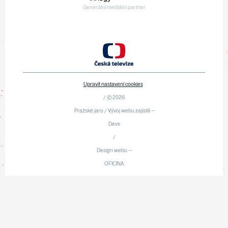
Generální mediální partner
Upravit nastavení cookies
/ © 2026
Pražské jaro / Vývoj webu zajistili —
Devx
/
Design webu —
OFICINA