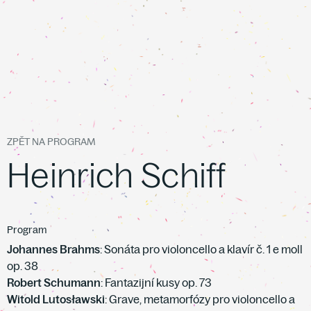
ZPĚT NA PROGRAM
Heinrich Schiff
Program
Johannes Brahms
: Sonáta pro violoncello a klavír č. 1 e moll
op. 38
Robert Schumann
: Fantazijní kusy op. 73
Witold Lutosławski
: Grave, metamorfózy pro violoncello a