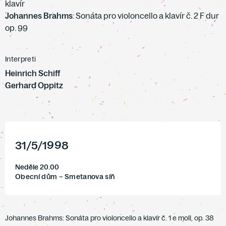
klavír
Johannes Brahms
: Sonáta pro violoncello a klavír č. 2 F dur
op. 99
Interpreti
Heinrich Schiff
Gerhard Oppitz
31
/
5
/
1998
Neděle 20.00
Obecní dům – Smetanova síň
Johannes Brahms: Sonáta pro violoncello a klavír č. 1 e moll, op. 38