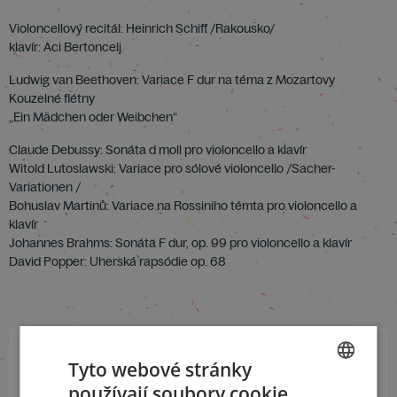
Violoncellový recitál: Heinrich Schiff /Rakousko/
klavír: Aci Bertoncelj
Ludwig van Beethoven: Variace F dur na téma z Mozartovy
Kouzelné flétny
„Ein Mädchen oder Weibchen“
Claude Debussy: Sonáta d moll pro violoncello a klavír
Witold Lutoslawski: Variace pro sólové violoncello /Sacher-
Variationen /
Bohuslav Martinů: Variace na Rossiniho témta pro violoncello a
klavír
Johannes Brahms: Sonáta F dur, op. 99 pro violoncello a klavír
David Popper: Uherská rapsódie op. 68
Tyto webové stránky
Přihlaste se k našemu newsletteru
používají soubory cookie.
CZECH