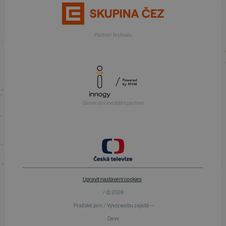
Partner festivalu
Generální mediální partner
Upravit nastavení cookies
/ © 2026
Pražské jaro / Vývoj webu zajistili —
Devx