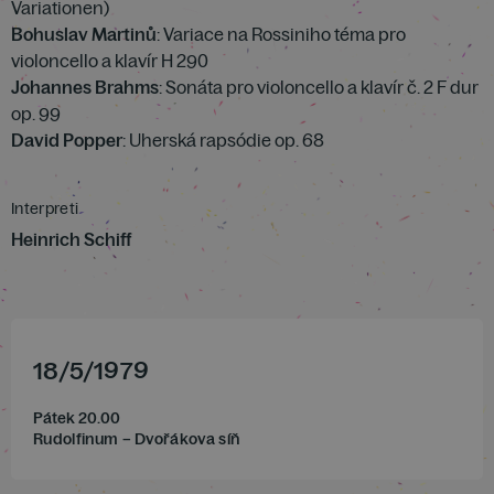
Variationen)
Bohuslav Martinů
: Variace na Rossiniho téma pro
violoncello a klavír H 290
Johannes Brahms
: Sonáta pro violoncello a klavír č. 2 F dur
op. 99
David Popper
: Uherská rapsódie op. 68
Interpreti
Heinrich Schiff
18
/
5
/
1979
Pátek 20.00
Rudolfinum – Dvořákova síň