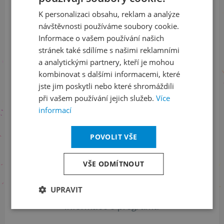
a buďte jako první v obraze
K personalizaci obsahu, reklam a analýze
ENGLISH
návštěvnosti používáme soubory cookie.
ODEBÍRAT NEWSLETTER
Informace o vašem používání našich
stránek také sdílíme s našimi reklamními
a analytickými partnery, kteří je mohou
Sledujte nás na sociálních sítích
kombinovat s dalšími informacemi, které
jste jim poskytli nebo které shromáždili
LinkedIn
flickr
při vašem používání jejich služeb.
Více
informací
POVOLIT VŠE
Informace o stavu objednávek
+420 461 049 232
VŠE ODMÍTNOUT
UPRAVIT
Informace o programu