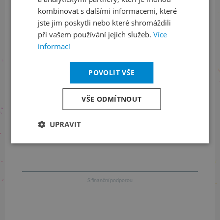
kombinovat s dalšími informacemi, které
jste jim poskytli nebo které shromáždili
při vašem používání jejich služeb.
Více
Informace o stavu objednávek
informací
+420 461 049 232
POVOLIT VŠE
VŠE ODMÍTNOUT
Informace o programu
UPRAVIT
+420 257 310 414
S finanční podporou