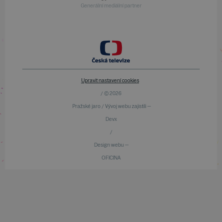
Generální mediální partner
Upravit nastavení cookies
/ © 2026
Pražské jaro / Vývoj webu zajistili —
Devx
/
Design webu —
OFICINA