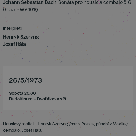
Johann Sebastian Bach
: Sonáta pro housle a cembalo č. 6
G dur BWV 1019
Interpreti
Henryk Szeryng
Josef Hála
26
/
5
/
1973
Sobota 20.00
Rudolfinum – Dvořákova síň
Houslový recitál – Henryk Szeryng /nar. v Polsku, působí v Mexiku/
cembalo: Josef Hála