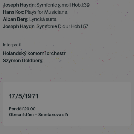
Joseph Haydn
: Symfonie g moll Hob.I:39
Hans Kox
: Plays for Musicians
Alban Berg
: Lyrická suita
Joseph Haydn
: Symfonie D dur Hob.I:57
Interpreti
Holandský komorní orchestr
Szymon Goldberg
17
/
5
/
1971
Pondělí 20.00
Obecní dům – Smetanova síň