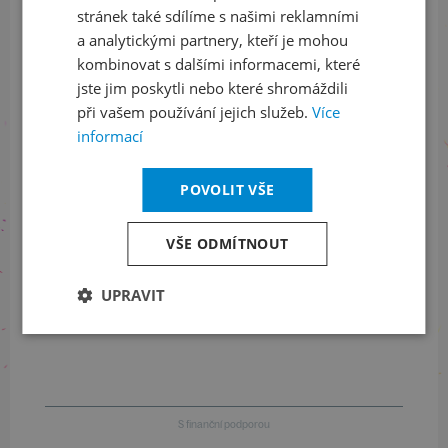
Sledujte nás na sociálních sítích
stránek také sdílíme s našimi reklamními
a analytickými partnery, kteří je mohou
LinkedIn
flickr
kombinovat s dalšími informacemi, které
jste jim poskytli nebo které shromáždili
při vašem používání jejich služeb.
Více
informací
Informace o stavu objednávek
+420 461 049 232
POVOLIT VŠE
VŠE ODMÍTNOUT
Informace o programu
UPRAVIT
+420 257 310 414
S finanční podporou