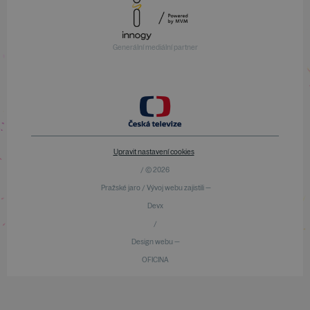
Generální mediální partner
Upravit nastavení cookies
/ © 2026
Pražské jaro / Vývoj webu zajistili —
Devx
/
Design webu —
OFICINA