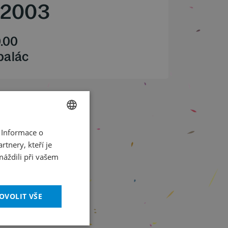
2003
.00
 palác
 Informace o
CZECH
tnery, kteří je
ENGLISH
máždili při vašem
OVOLIT VŠE