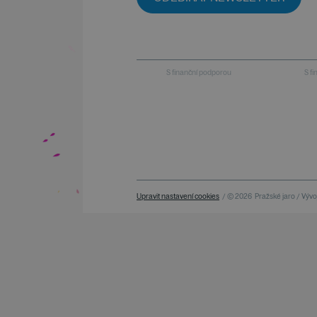
S finanční podporou
S f
Upravit nastavení cookies
/ © 2026
Pražské jaro / Vývoj