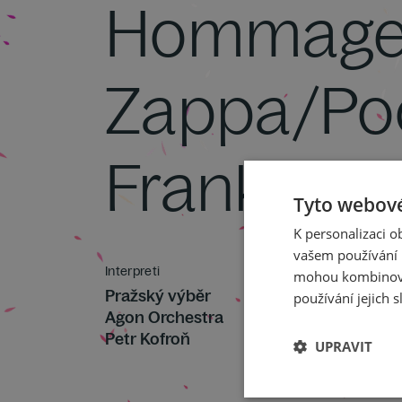
Hommage 
Zappa/Po
Franku Z
Tyto webové
K personalizaci 
vašem používání n
Interpreti
mohou kombinovat
Pražský výběr
používání jejich s
Agon Orchestra
Petr Kofroň
UPRAVIT