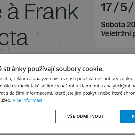
à Frank
17
/
5
/
Sobota 20
cta
Veletržní
appovi
 stránky používají soubory cookie.
obsahu, reklam a analýze návštěvnosti používáme soubory cookie.
ašich stránek také sdílíme s našimi reklamními a analytickými par
 s dalšími informacemi, které jste jim poskytli nebo které shro
lužeb.
Více informací
VŠE ODMÍTNOUT
P