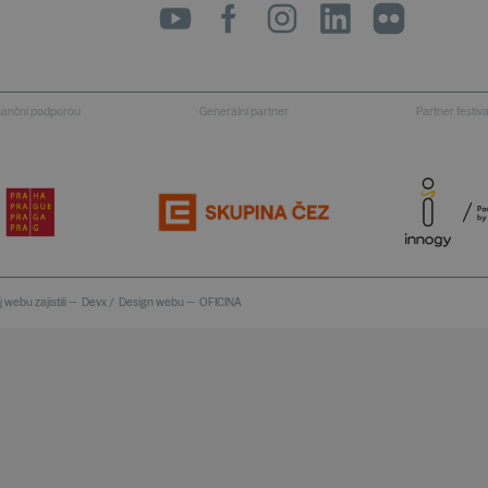
inanční podporou
Generální partner
Partner festiv
 webu zajistili —
Devx
/
Design webu —
OFICINA