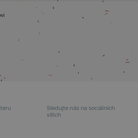
vi
tteru
Sledujte nás na sociálních
sítích
LinkedIn
flickr