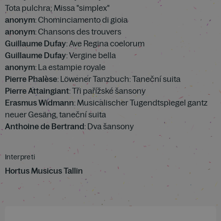
Tota pulchra; Missa "simplex"
anonym
: Chominciamento di gioia
anonym
: Chansons des trouvers
Guillaume Dufay
: Ave Regina coelorum
Guillaume Dufay
: Vergine bella
anonym
: La estampie royale
Pierre Phalèse
: Löwener Tanzbuch: Taneční suita
Pierre Attaingiant
: Tři pařížské šansony
Erasmus Widmann
: Musicalischer Tugendtspiegel gantz
neuer Gesäng, taneční suita
Anthoine de Bertrand
: Dva šansony
Interpreti
Hortus Musicus Tallin