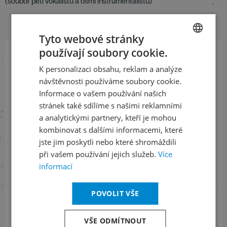
(soubor pěti vokalistů a osmi instrumentalistů)
Tyto webové stránky
používají soubory cookie.
CZECH
Přihlaste se k našemu newsletteru
K personalizaci obsahu, reklam a analýze
ENGLISH
a buďte jako první v obraze
návštěvnosti používáme soubory cookie.
Informace o vašem používání našich
stránek také sdílíme s našimi reklamními
ODEBÍRAT NEWSLETTER
a analytickými partnery, kteří je mohou
kombinovat s dalšími informacemi, které
jste jim poskytli nebo které shromáždili
Sledujte nás na sociálních sítích
při vašem používání jejich služeb.
Více
informací
LinkedIn
flickr
POVOLIT VŠE
Informace o stavu objednávek
VŠE ODMÍTNOUT