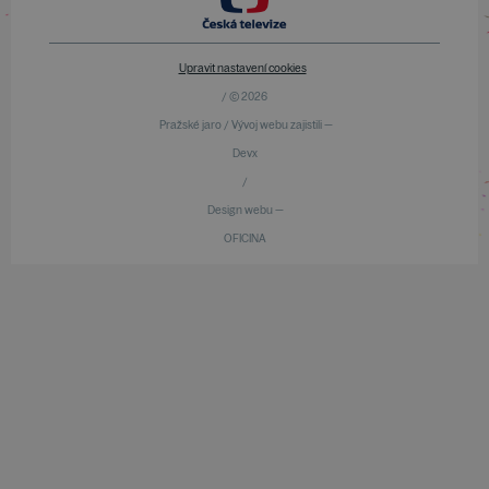
Upravit nastavení cookies
/ © 2026
Pražské jaro / Vývoj webu zajistili —
Devx
/
Design webu —
OFICINA