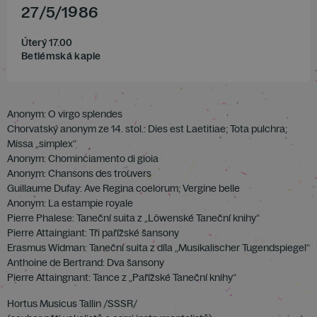
27
/
5
/
1986
Úterý 17.00
Betlémská kaple
Anonym: O virgo splendes
Chorvatský anonym ze 14. stol.: Dies est Laetitiae; Tota pulchra;
Missa „simplex“
Anonym: Chominciamento di gioia
Anonym: Chansons des trouvers
Guillaume Dufay: Ave Regina coelorum; Vergine belle
Anonym: La estampie royale
Pierre Phalese: Taneční suita z „Löwenské Taneční knihy“
Pierre Attaingiant: Tři pařížské šansony
Erasmus Widman: Taneční suita z díla „Musikalischer Tugendspiegel“
Anthoine de Bertrand: Dva šansony
Pierre Attaingnant: Tance z „Pařížské Taneční knihy“
Hortus Musicus Tallin /SSSR/