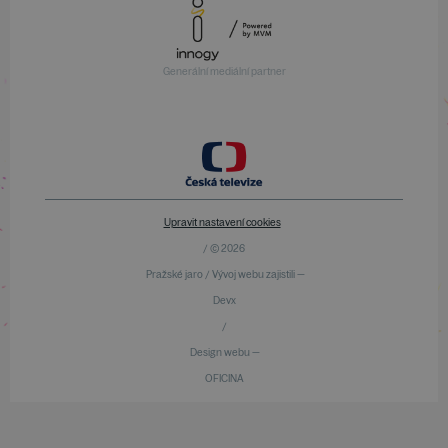
Generální mediální partner
Upravit nastavení cookies
/ © 2026
Pražské jaro / Vývoj webu zajistili —
Devx
/
Design webu —
OFICINA