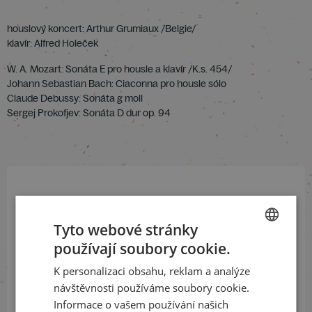
houslový koncert: Arthur Grumiaux /Belgie/
klavír: Alfred Holeček
W. A. Mozart: Sonáta E pro housle a klavír /K.s. 454/
Johann Sebastian Bach: Ciaconna pro housle sólo
Claude Debussy: Sonáta g moll
Sergej Prokofjev: Sonáta D dur op. 94
Přihlaste se k našemu newsletteru
a buďte jako první v obraze
Tyto webové stránky
používají soubory cookie.
CZECH
ODEBÍRAT NEWSLETTER
K personalizaci obsahu, reklam a analýze
ENGLISH
návštěvnosti používáme soubory cookie.
Informace o vašem používání našich