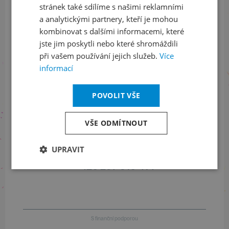
stránek také sdílíme s našimi reklamními
Sledujte nás na sociálních sítích
a analytickými partnery, kteří je mohou
LinkedIn
flickr
kombinovat s dalšími informacemi, které
jste jim poskytli nebo které shromáždili
při vašem používání jejich služeb.
Více
informací
Informace o stavu objednávek
POVOLIT VŠE
+420 461 049 232
VŠE ODMÍTNOUT
Informace o programu
UPRAVIT
+420 257 310 414
S finanční podporou