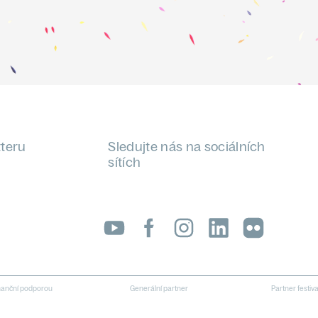
tteru
Sledujte nás na sociálních
sítích
LinkedIn
flickr
inanční podporou
Generální partner
Partner festiv