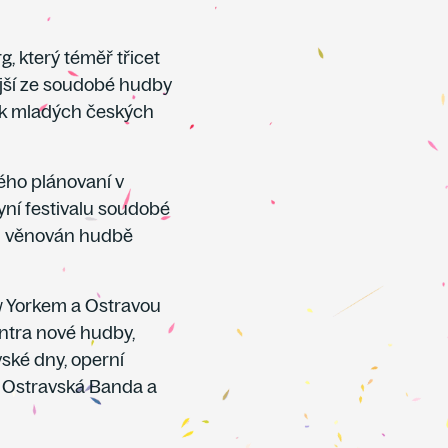
g, který téměř třicet
ější ze soudobé hudby
ek mladých českých
ého plánovaní v
ní festivalu soudobé
yl věnován hudbě
 Yorkem a Ostravou
ntra nové hudby,
ské dny, operní
ů Ostravská Banda a