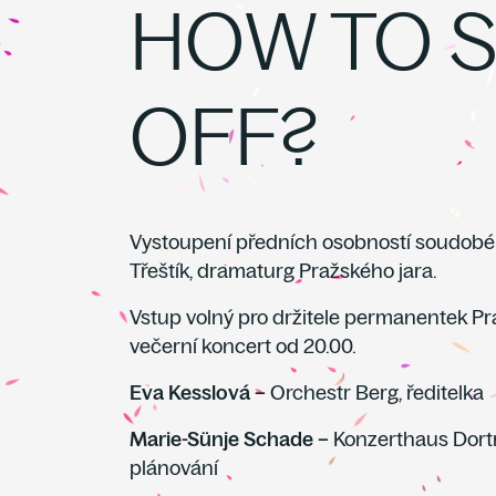
HOW TO 
OFF?
Vystoupení předních osobností soudobé
Třeštík, dramaturg Pražského jara.
Vstup volný pro držitele permanentek P
večerní koncert od 20.00.
Eva Kesslová –
Orchestr Berg, ředitelka
Marie-Sünje Schade –
Konzerthaus Dor
plánování