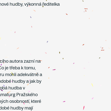
ové hudby, výkonná ředitelka
cího autora zazní na
 je třeba k tomu,
oru mohli adekvátně a
oudobé hudby a jak by
udobá hudba v
dramaturg Pražského
zných osobností, které
oudobé hudby mají