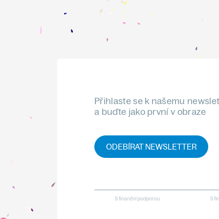
Přihlaste se k našemu newsle
a buďte jako první v obraze
ODEBÍRAT NEWSLETTER
S finanční podporou
S f