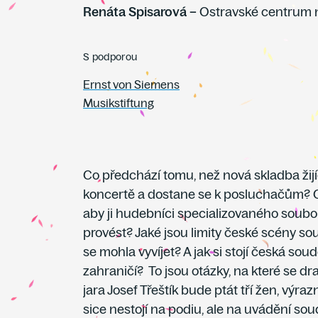
Renáta Spisarová –
Ostravské centrum n
S podporou
Ernst von Siemens
Musikstiftung
Co předchází tomu, než nová skladba žijí
koncertě a dostane se k posluchačům? Co
aby ji hudebníci specializovaného soub
provést? Jaké jsou limity české scény s
se mohla vyvíjet? A jak si stojí česká so
zahraničí? To jsou otázky, na které se 
jara Josef Třeštík bude ptát tří žen, výra
sice nestojí na podiu, ale na uvádění s