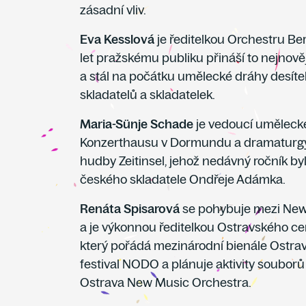
zásadní vliv.
Eva Kesslová
je ředitelkou Orchestru Ber
let pražskému publiku přináší to nejnov
a stál na počátku umělecké dráhy desít
skladatelů a skladatelek.
Maria-Sünje Schade
je vedoucí uměleck
Konzerthausu v Dormundu a dramaturgy
hudby Zeitinsel, jehož nedávný ročník b
českého skladatele Ondřeje Adámka.
Renáta Spisarová
se pohybuje mezi New
a je výkonnou ředitelkou Ostravského ce
který pořádá mezinárodní bienále Ostrav
festival NODO a plánuje aktivity soubor
Ostrava New Music Orchestra.