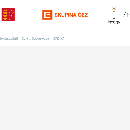
 webu zajistili —
Devx
/
Design webu —
OFICINA