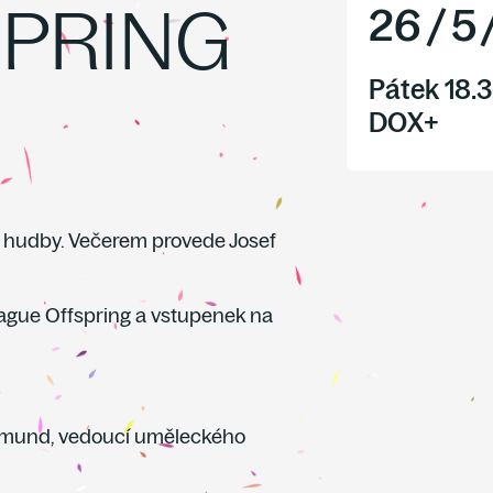
SPRING
26
/
5
Pátek 18.
DOX+
 hudby. Večerem provede Josef
rague Offspring a vstupenek na
tmund, vedoucí uměleckého