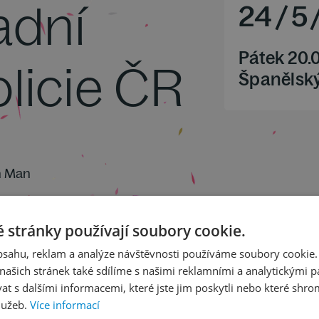
adní
24
/
5
Pátek 20.
olicie ČR
Španělský
n Man
ombon a orchestr
 baletu Rodeo
 stránky používají soubory cookie.
obsahu, reklam a analýze návštěvnosti používáme soubory cookie.
ašich stránek také sdílíme s našimi reklamními a analytickými par
 s dalšími informacemi, které jste jim poskytli nebo které shro
hový
lužeb.
Více informací