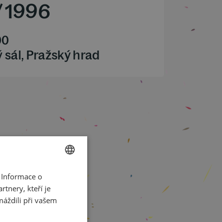
/
1996
00
 sál, Pražský hrad
 Informace o
CZECH
tnery, kteří je
ENGLISH
máždili při vašem