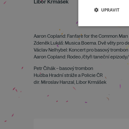
Libor Krmášek
UPRAVIT
Aaron Copland: Fanfare for the Common Man
Zdeněk Lukáš: Musica Boema. Dvě věty pro dec
Václav Nelhybel: Koncert pro basový trombon 
Aaron Copland: Rodeo /čtyři taneční epizody/
Petr Čihák – basový trombon
Hudba Hradní stráže a Policie ČR
dir. Miroslav Hanzal, Libor Krmášek