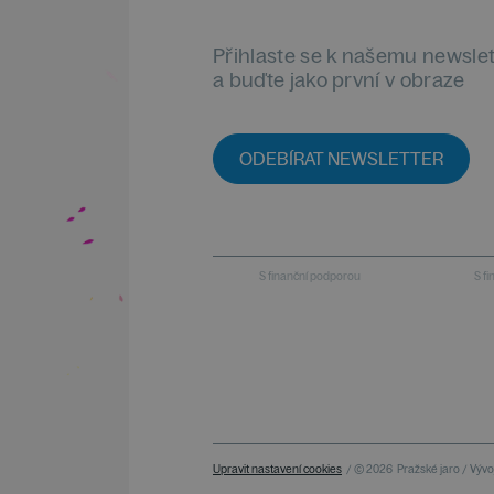
Přihlaste se k našemu newsle
a buďte jako první v obraze
ODEBÍRAT NEWSLETTER
S finanční podporou
S f
Upravit nastavení cookies
/ © 2026
Pražské jaro / Vývoj