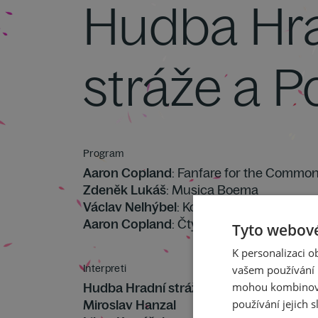
Hudba Hr
stráže a P
Program
Aaron Copland
: Fanfare for the Commo
Zdeněk Lukáš
: Musica Boema
Václav Nelhýbel
: Koncert pro basový tr
Aaron Copland
: Čtyři taneční epizody z
Tyto webové
K personalizaci 
Interpreti
vašem používání n
Hudba Hradní stráže a Policie ČR
mohou kombinovat
– dec
Miroslav Hanzal
používání jejich s