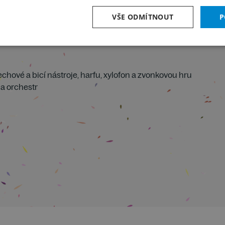
VŠE ODMÍTNOUT
P
hové a bicí nástroje, harfu, xylofon a zvonkovou hru
a orchestr