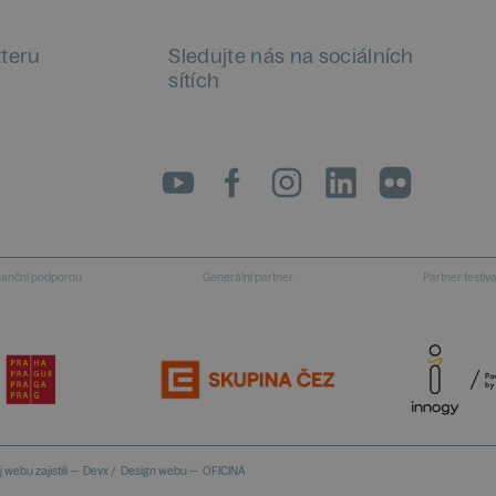
tteru
Sledujte nás na sociálních
sítích
LinkedIn
flickr
inanční podporou
Generální partner
Partner festiv
 webu zajistili —
Devx
/
Design webu —
OFICINA