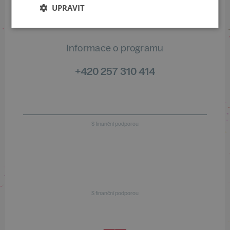
+420 461 049 232
UPRAVIT
Informace o programu
+420 257 310 414
S finanční podporou
S finanční podporou