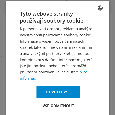
Tyto webové stránky
používají soubory cookie.
CZECH
Přihlaste se k našemu newsletteru
K personalizaci obsahu, reklam a analýze
ENGLISH
a buďte jako první v obraze
návštěvnosti používáme soubory cookie.
Informace o vašem používání našich
stránek také sdílíme s našimi reklamními
ODEBÍRAT NEWSLETTER
a analytickými partnery, kteří je mohou
kombinovat s dalšími informacemi, které
jste jim poskytli nebo které shromáždili
Sledujte nás na sociálních sítích
při vašem používání jejich služeb.
Více
informací
LinkedIn
flickr
POVOLIT VŠE
Informace o stavu objednávek
VŠE ODMÍTNOUT