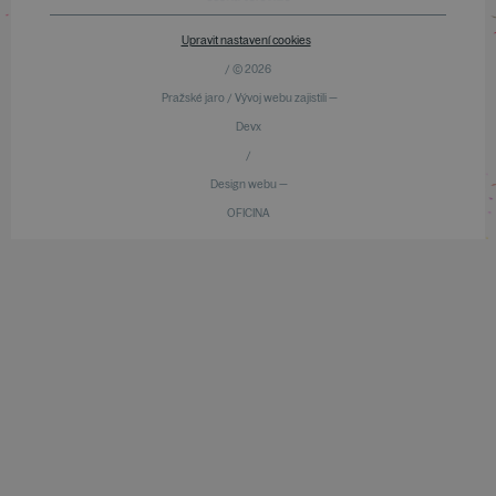
Upravit nastavení cookies
/ © 2026
Pražské jaro / Vývoj webu zajistili —
Devx
/
Design webu —
OFICINA