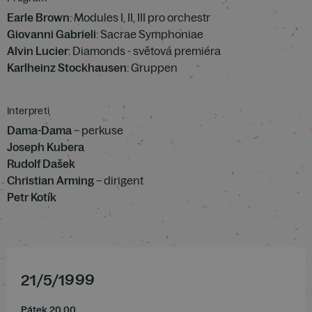
Earle Brown
: Modules I, II, III pro orchestr
Giovanni Gabrieli
: Sacrae Symphoniae
Alvin Lucier
: Diamonds - světová premiéra
Karlheinz Stockhausen
: Gruppen
Interpreti
Dama-Dama
– perkuse
Joseph Kubera
Rudolf Dašek
Christian Arming
– dirigent
Petr Kotík
21
/
5
/
1999
Pátek 20.00