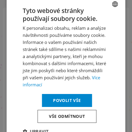
Tyto webové stránky
používají soubory cookie.
CZECH
Přihlaste se k našemu newsletteru
K personalizaci obsahu, reklam a analýze
ENGLISH
a buďte jako první v obraze
návštěvnosti používáme soubory cookie.
Informace o vašem používání našich
ODEBÍRAT NEWSLETTER
stránek také sdílíme s našimi reklamními
a analytickými partnery, kteří je mohou
kombinovat s dalšími informacemi, které
jste jim poskytli nebo které shromáždili
Sledujte nás na sociálních sítích
při vašem používání jejich služeb.
Více
informací
LinkedIn
flickr
POVOLIT VŠE
Informace o stavu objednávek
VŠE ODMÍTNOUT
+420 461 049 232
UPRAVIT