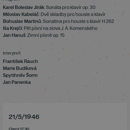
Karel Boleslav Jirák
: Sonáta pro klavír op. 30
Miloslav Kabeláč
: Dvě skladby pro housle a klavír
Bohuslav Martinů
: Sonatina pro housle s klavír H 262
Iša Krejčí
: Pět písní na slova J. A. Komenského
Jan Hanuš
: Zimní písně op. 15
Interpreti
František Rauch
Marie Budíková
Spytihněv Šorm
Jan Panenka
21
/
5
/
1946
Úterý 17.30