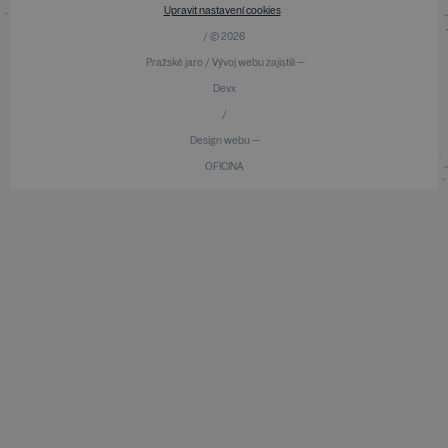
Upravit nastavení cookies
/ © 2026
Pražské jaro / Vývoj webu zajistili —
Devx
/
Design webu —
OFICINA