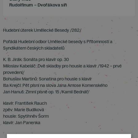
Rudolfinum – Dvořákova síň
Hudební úterek Umělecké Besedy /282/
Pořádá Hudební odbor Umělecké besedy s Přítomností a
Syndikátem českých skladatelů
K. B. Jirák: Sonáta pro klavír op. 30
Miloslav Kabeláč: Dvě skladby pro housle a klavír /1942 – prvé
provedení/
Bohuslav Martinů: Sonatina pro housle s klavír
Iša Krejčí: Pět písní na slova Jana Amose Komenského
Jan Hanuš: Zimní písně op. 15 /Kamil Bednář/
klavír: František Rauch
zpěv: Marie Budíková
housle: Spytihněv Šorm
klavír: Jan Panenka