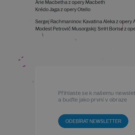
Árie Macbetha z opery Macbeth
Krédo Jaga z opery Otello
Sergej Rachmaninov: Kavatina Aleka z opery 
Modest Petrovič Musorgskij: Smrt Borise z o
Přihlaste se k našemu newsle
a buďte jako první v obraze
ODEBÍRAT NEWSLETTER