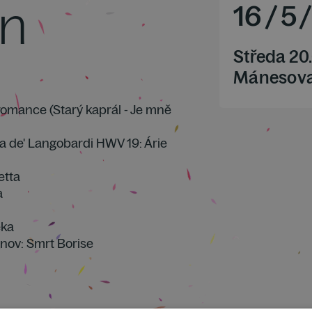
in
16
/
5
Středa 20
Mánesova
romance (Starý kaprál - Je mně
na de' Langobardi HWV 19: Árie
etta
a
eka
unov: Smrt Borise