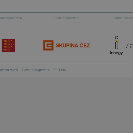
inanční podporou
Generální partner
Partner festiv
 webu zajistili —
Devx
/
Design webu —
OFICINA