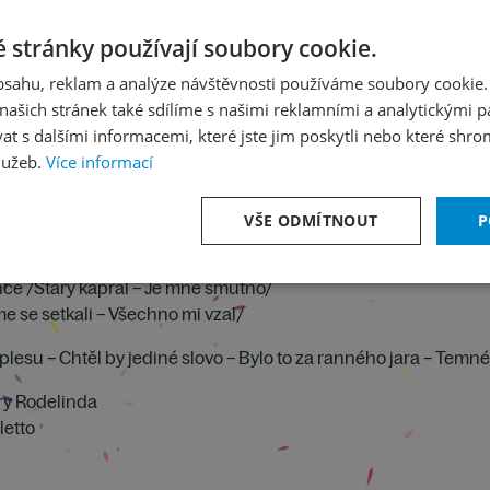
 stránky používají soubory cookie.
obsahu, reklam a analýze návštěvnosti používáme soubory cookie.
ašich stránek také sdílíme s našimi reklamními a analytickými par
 s dalšími informacemi, které jste jim poskytli nebo které shro
lužeb.
Více informací
ouse 89
VŠE ODMÍTNOUT
P
ce /Starý kaprál – Je mně smutno/
 se setkali – Všechno mi vzal/
 plesu – Chtěl by jediné slovo – Bylo to za ranného jara – Temné
ery Rodelinda
letto