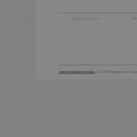
S finanční podporou
S f
Upravit nastavení cookies
/ © 2026
Pražské jaro / Vývoj