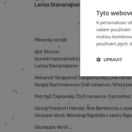
Larisa Stananajtane
Tyto webové
K personalizaci 
vašem používání n
mohou kombinovat
Pěvecký recitál
používání jejich s
Igor Strunin
laureát mezinárodní pěvecké soutěže v Toul
UPRAVIT
Larisa Stananajtane – klavír
Alexandr Sergejevič Dargomyžskij: Dvě roman
Sergej Rachmaninov: Dvě romance /Včera jsme
Petr Iljič Čajkovskij: Čtyři romance /Uprostřed
Georg Friedrich Händel: Árie Bertaricha z op
Giusepe Verdi: Monolog Rigoletta z opery Rigo
Giuseppe Verdi: