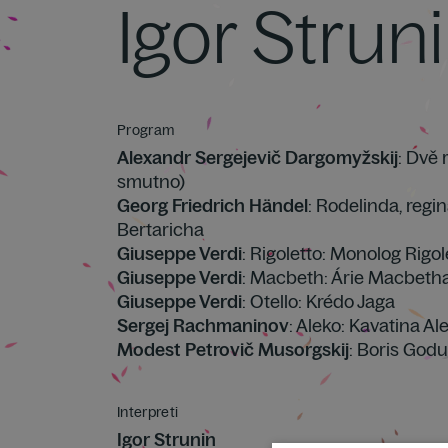
Igor Strun
Program
Alexandr Sergejevič Dargomyžskij
: Dvě 
smutno)
Georg Friedrich Händel
: Rodelinda, regi
Bertaricha
Giuseppe Verdi
: Rigoletto: Monolog Rigol
Giuseppe Verdi
: Macbeth: Árie Macbeth
Giuseppe Verdi
: Otello: Krédo Jaga
Sergej Rachmaninov
: Aleko: Kavatina Al
Modest Petrovič Musorgskij
: Boris God
Interpreti
Igor Strunin