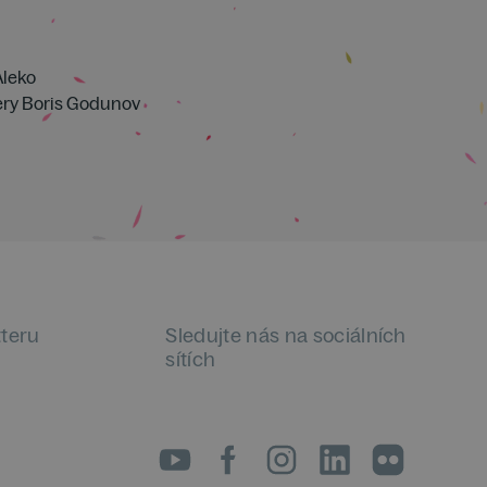
Aleko
pery Boris Godunov
tteru
Sledujte nás na sociálních
sítích
LinkedIn
flickr