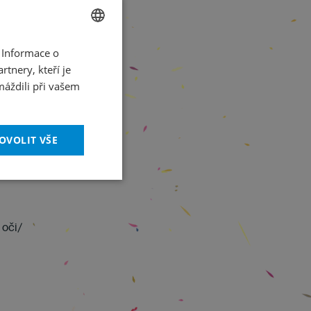
 Informace o
CZECH
tnery, kteří je
ENGLISH
máždili při vašem
OVOLIT VŠE
 oči/