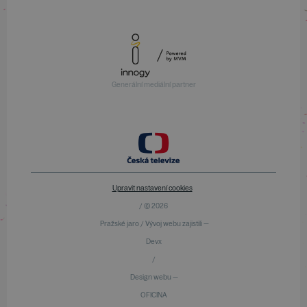
Generální mediální partner
Upravit nastavení cookies
/ © 2026
Pražské jaro / Vývoj webu zajistili —
Devx
/
Design webu —
OFICINA