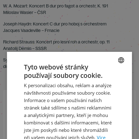
W. A. Mozart: Koncert B dur pro fagot a orchestr, K. 191
Miloslav Wasier – ČSR
Joseph Haydn: Koncert C dur pro hoboj s orchestrem
Jacques Vaadeville – Frnacie
Richard Strauss: Koncert pro lesní roh a orchestr, op. 11
Anatolij Demin – SSSR
Symfonický orchestr hl. m. Prahy FOK
Tyto webové stránky
dir. Dr. Václav Smetáček
používají soubory cookie.
CZECH
K personalizaci obsahu, reklam a analýze
ENGLISH
návštěvnosti používáme soubory cookie.
Informace o vašem používání našich
Přihlaste se k našemu newsletteru
stránek také sdílíme s našimi reklamními
a buďte jako první v obraze
a analytickými partnery, kteří je mohou
kombinovat s dalšími informacemi, které
jste jim poskytli nebo které shromáždili
ODEBÍRAT NEWSLETTER
při vašem používání jejich služeb.
Více