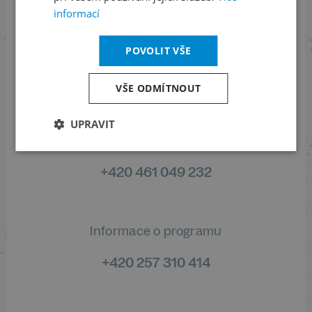
informací
Sledujte nás na sociálních sítích
POVOLIT VŠE
LinkedIn
flickr
VŠE ODMÍTNOUT
UPRAVIT
Informace o stavu objednávek
+420 461 049 232
Informace o programu
+420 257 310 414