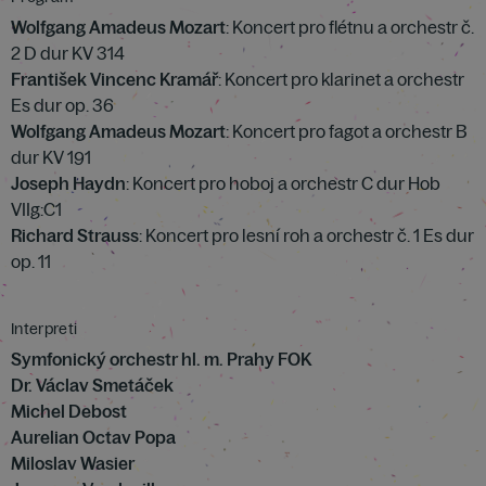
Wolfgang Amadeus Mozart
: Koncert pro flétnu a orchestr č.
2 D dur KV 314
František Vincenc Kramář
: Koncert pro klarinet a orchestr
Es dur op. 36
Wolfgang Amadeus Mozart
: Koncert pro fagot a orchestr B
dur KV 191
Joseph Haydn
: Koncert pro hoboj a orchestr C dur Hob
VIIg:C1
Richard Strauss
: Koncert pro lesní roh a orchestr č. 1 Es dur
op. 11
Interpreti
Symfonický orchestr hl. m. Prahy FOK
Dr. Václav Smetáček
Michel Debost
Aurelian Octav Popa
Miloslav Wasier