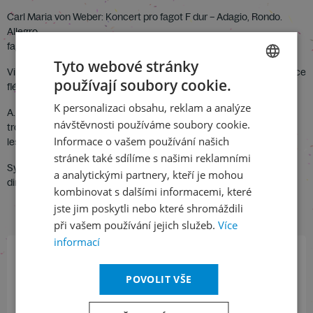
Carl Maria von Weber: Koncert pro fagot F dur – Adagio, Rondo.
Allegro
fagot: Lev Pečerskij /SSSR/
Tyto webové stránky
Vilém Blodek: Koncert pro flétnu D dur – Adagio, Allegro molto vivace
používají soubory cookie.
flétna: Lev Perepiolkin /SSSR/
CZECH
K personalizaci obsahu, reklam a analýze
ENGLISH
A. Gedike: Koncert pro lesní roh – Allegro maestoso, Adagio non
návštěvnosti používáme soubory cookie.
troppo, Allegro
Informace o vašem používání našich
lesní roh: Štěpan Višněvskij /SSSR/
stránek také sdílíme s našimi reklamními
Symfonický orchestr hlavního města Prahy
a analytickými partnery, kteří je mohou
dir. Dr Václav Smetáček
kombinovat s dalšími informacemi, které
jste jim poskytli nebo které shromáždili
při vašem používání jejich služeb.
Více
informací
Přihlaste se k našemu newsletteru
POVOLIT VŠE
a buďte jako první v obraze