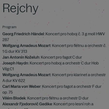
Rejchy
Program
Georg Friedrich Händel
: Koncert pro hoboj č. 3 g moll HWV
287
Wolfgang Amadeus Mozart
: Koncert pro flétnu a orchestr č.
1 G dur KV 313
Jan Antonín Koželuh
: Koncert pro fagot C dur
Joseph Haydn
: Koncert pro hoboj a orchestr C dur Hob
VIIg:C1
Wolfgang Amadeus Mozart
: Koncert pro klarinet a orchestr
A dur KV 622
Carl Maria von Weber
: Koncert pro fagot a orchestr F dur
op. 75
Vilém Blodek
: Koncert pro flétnu a orchestr D dur
Alexandr Fjodorovič Gedike
: Koncert pro lesní roh a