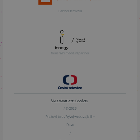
Partner festivalu
Generální mediální partner
Upravit nastavení cookies
/ © 2026
Pražské jaro / Vývoj webu zajistili —
Devx
/