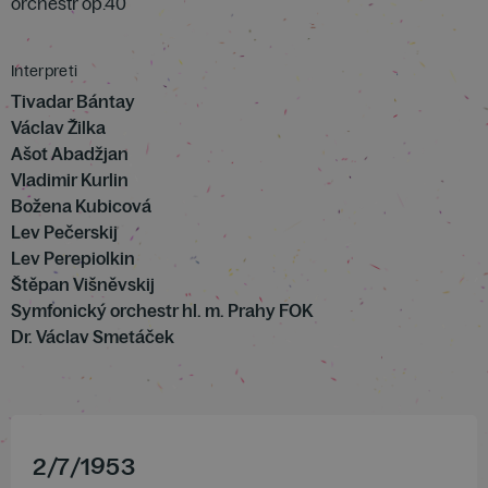
orchestr op.40
Interpreti
Tivadar Bántay
Václav Žilka
Ašot Abadžjan
Vladimir Kurlin
Božena Kubicová
Lev Pečerskij
Lev Perepiolkin
Štěpan Višněvskij
Symfonický orchestr hl. m. Prahy FOK
Dr. Václav Smetáček
2
/
7
/
1953