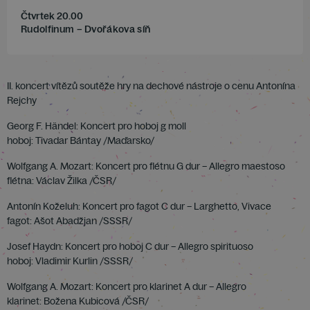
Čtvrtek 20.00
Rudolfinum – Dvořákova síň
II. koncert vítězů soutěže hry na dechové nástroje o cenu Antonína
Rejchy
Georg F. Händel: Koncert pro hoboj g moll
hoboj: Tivadar Bántay /Maďarsko/
Wolfgang A. Mozart: Koncert pro flétnu G dur – Allegro maestoso
flétna: Václav Žilka /ČSR/
Antonín Koželuh: Koncert pro fagot C dur – Larghetto, Vivace
fagot: Ašot Abadžjan /SSSR/
Josef Haydn: Koncert pro hoboj C dur – Allegro spirituoso
hoboj: Vladimir Kurlin /SSSR/
Wolfgang A. Mozart: Koncert pro klarinet A dur – Allegro
klarinet: Božena Kubicová /ČSR/