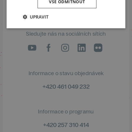
VŠE ODMÍTNOUT
ODEBÍRAT NEWSLETTER
UPRAVIT
Sledujte nás na sociálních sítích
LinkedIn
flickr
Informace o stavu objednávek
+420 461 049 232
Informace o programu
+420 257 310 414