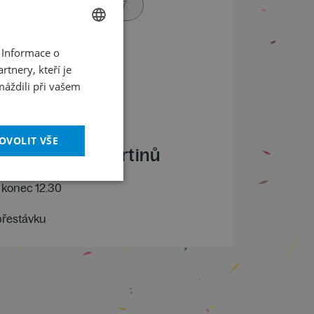
V PRODEJI OD 12.12.2017
 Informace o
CZECH
tnery, kteří je
ENGLISH
/
2018
máždili při vašem
.00
OVOLIT VŠE
l Bohuslava Martinů
konec 12.30
přestávku