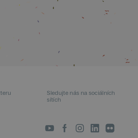
tteru
Sledujte nás na sociálních
sítích
LinkedIn
flickr