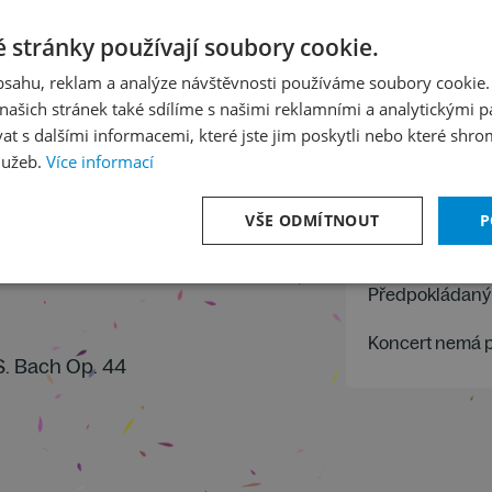
 & Alice
VSTUPENKY 
 stránky používají soubory cookie.
300
Kč
obsahu, reklam a analýze návštěvnosti používáme soubory cookie.
ašich stránek také sdílíme s našimi reklamními a analytickými par
26
/
5
 s dalšími informacemi, které jste jim poskytli nebo které shro
lužeb.
Více informací
Sobota 11
VŠE ODMÍTNOUT
P
HAMU, Sá
Předpokládaný 
Koncert nemá 
S. Bach Op. 44