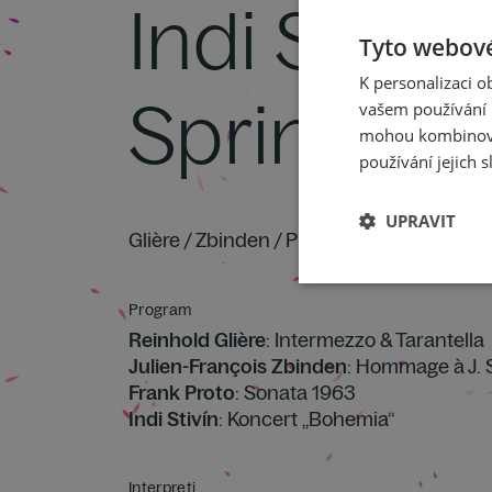
Indi Stivín
Tyto webové
K personalizaci 
Springs
vašem používání n
mohou kombinovat
používání jejich s
UPRAVIT
Glière / Zbinden / Proto / Stivín
Program
Reinhold Glière
: Intermezzo & Tarantella
Julien-François Zbinden
: Hommage à J. 
Frank Proto
: Sonata 1963
Indi Stivín
: Koncert „Bohemia“
Interpreti