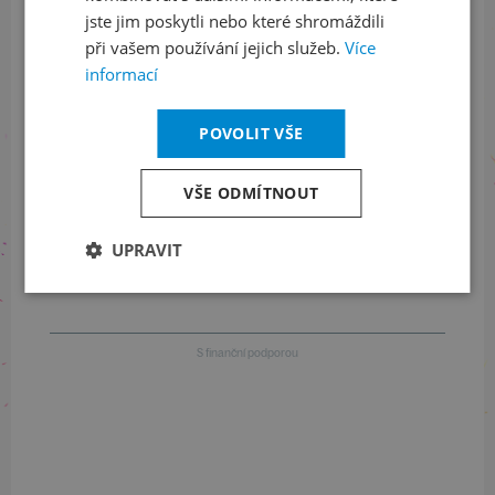
jste jim poskytli nebo které shromáždili
Informace o stavu objednávek
při vašem používání jejich služeb.
Více
informací
+420 461 049 232
POVOLIT VŠE
Informace o programu
VŠE ODMÍTNOUT
+420 257 310 414
UPRAVIT
S finanční podporou