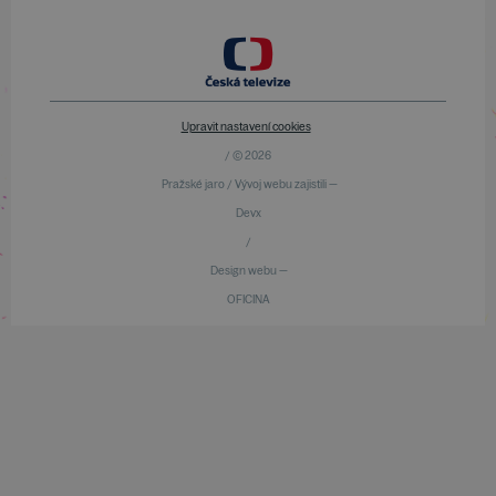
Upravit nastavení cookies
/ © 2026
Pražské jaro / Vývoj webu zajistili —
Devx
/
Design webu —
OFICINA