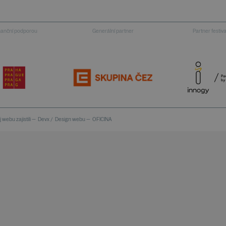
inanční podporou
Generální partner
Partner festiv
 webu zajistili —
Devx
/
Design webu —
OFICINA