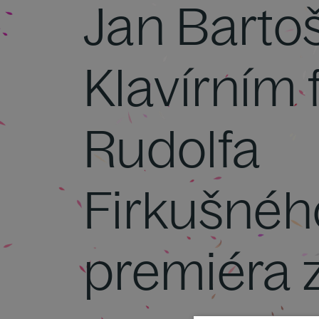
Jan Barto
Klavírním 
Rudolfa
Firkušnéh
premiéra