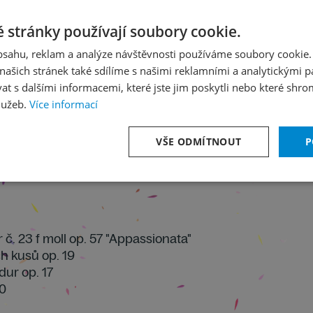
ajímavějším představitelům
 stránky používají soubory cookie.
 promyšlenou, neokázalou
obsahu, reklam a analýze návštěvnosti používáme soubory cookie.
t odborné i laické veřejnosti.
ašich stránek také sdílíme s našimi reklamními a analytickými par
ivy na jeho nahrávky. V rámci
 s dalšími informacemi, které jste jim poskytli nebo které shro
a přinášíme premiéru záznamu
lužeb.
Více informací
Klavírního festival Rudolfa
VŠE ODMÍTNOUT
P
r č. 23 f moll op. 57 "Appassionata"
ch kusů op. 19
 dur op. 17
60