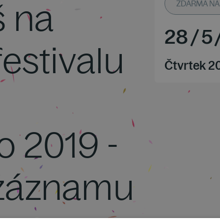
š na
ZDARMA NA 
28
/
5
festivalu
Čtvrtek 2
o 2019 -
 záznamu