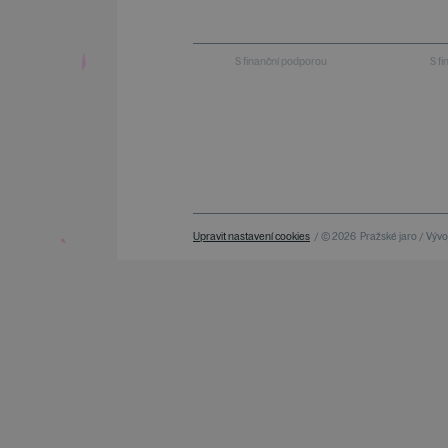
S finanční podporou
S f
Upravit nastavení cookies
/ © 2026
Pražské jaro / Vývoj