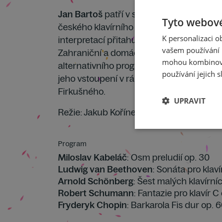
Jan Bartoš
patří v současné době k nejz
Tyto webové
českého klavírního umění. Svou hluboce
K personalizaci 
interpretací přitahuje stále více pozornos
vašem používání n
Zahraniční a domácí tisk nešetří superlat
mohou kombinovat
alternativního programu Pražského jar
používání jejich s
jeho vstoupení v rámci loňského ročníku 
Firkušného.
UPRAVIT
Režie: Jakub Kořínek
Program
Miloslav Kabeláč
: Osm preludií op. 30
Ludwig van Beethoven
: Sonáta pro klaví
Arnold Schönberg
: Šest malých klavírní
Robert Schumann
: Fantazie pro klavír C
Fryderyk Chopin
: Barkarola Fis dur op. 