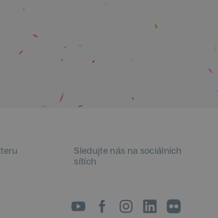
tteru
Sledujte nás na sociálních
sítích
LinkedIn
flickr