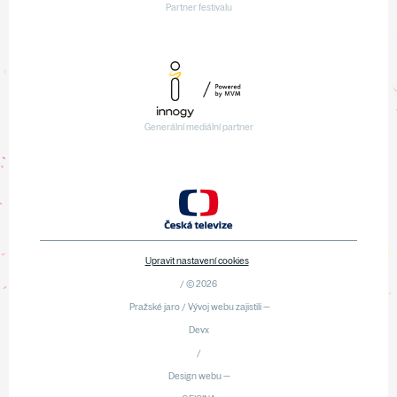
Partner festivalu
Generální mediální partner
Upravit nastavení cookies
/ © 2026
Pražské jaro / Vývoj webu zajistili —
Devx
/
Design webu —