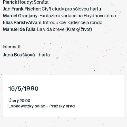
Pierick Houdy
: Sonáta
Jan Frank Fischer
: Čtyři etudy pro sólovou harfu
Marcel Granjany
: Fantazie a variace na Haydnovo téma
Elias Parish-Alvars
: Introdukce, kadence a rondo
Manuel de Falla
: La vida breve (Krátký život)
Interpreti
Jana Boušková
– harfa
15
/
5
/
1990
Úterý 20.00
Lobkowiczký palác – Pražský hrad