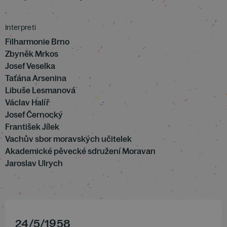
Interpreti
Filharmonie Brno
Zbyněk Mrkos
Josef Veselka
Taťána Arsenina
Libuše Lesmanová
Václav Halíř
Josef Černocký
František Jílek
Vachův sbor moravských učitelek
Akademické pěvecké sdružení Moravan
Jaroslav Ulrych
24
/
5
/
1958