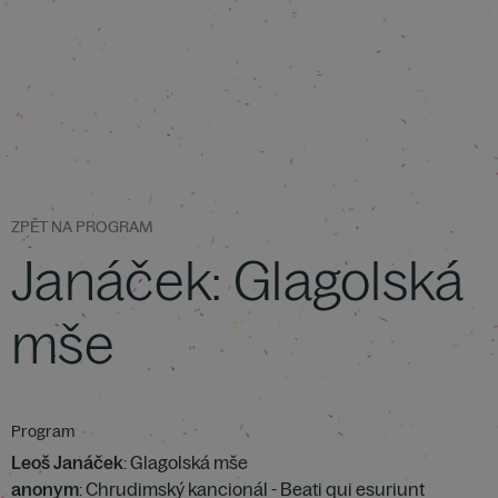
ZPĚT NA PROGRAM
Janáček: Glagolská
mše
Program
Leoš Janáček
: Glagolská mše
anonym
: Chrudimský kancionál - Beati qui esuriunt