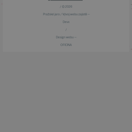
/ © 2026
Pražské jaro / Vývoj webu zajistili —
Devx
/
Design webu —
OFICINA