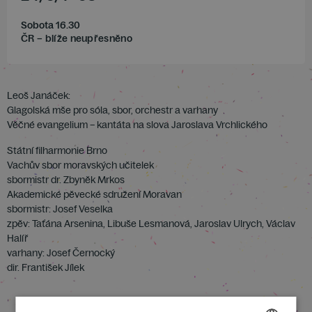
Sobota 16.30
ČR – blíže neupřesněno
Leoš Janáček:
Glagolská mše pro sóla, sbor, orchestr a varhany
Věčné evangelium – kantáta na slova Jaroslava Vrchlického
Státní filharmonie Brno
Vachův sbor moravských učitelek
sbormistr dr. Zbyněk Mrkos
Akademické pěvecké sdružení Moravan
sbormistr: Josef Veselka
zpěv: Taťána Arsenina, Libuše Lesmanová, Jaroslav Ulrych, Václav
Halíř
varhany: Josef Černocký
dir. František Jílek