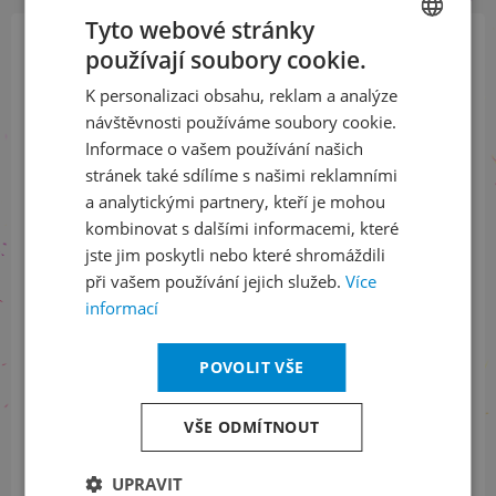
Tyto webové stránky
používají soubory cookie.
CZECH
Přihlaste se k našemu newsletteru
K personalizaci obsahu, reklam a analýze
a buďte jako první v obraze
ENGLISH
návštěvnosti používáme soubory cookie.
Informace o vašem používání našich
ODEBÍRAT NEWSLETTER
stránek také sdílíme s našimi reklamními
a analytickými partnery, kteří je mohou
kombinovat s dalšími informacemi, které
jste jim poskytli nebo které shromáždili
Sledujte nás na sociálních sítích
při vašem používání jejich služeb.
Více
informací
LinkedIn
flickr
POVOLIT VŠE
Informace o stavu objednávek
VŠE ODMÍTNOUT
+420 461 049 232
UPRAVIT