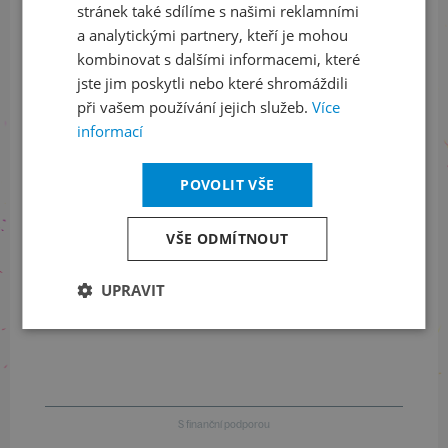
stránek také sdílíme s našimi reklamními
Sledujte nás na sociálních sítích
a analytickými partnery, kteří je mohou
LinkedIn
flickr
kombinovat s dalšími informacemi, které
jste jim poskytli nebo které shromáždili
při vašem používání jejich služeb.
Více
informací
Informace o stavu objednávek
POVOLIT VŠE
+420 461 049 232
VŠE ODMÍTNOUT
Informace o programu
UPRAVIT
+420 257 310 414
S finanční podporou