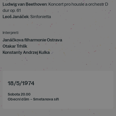
Ludwig van Beethoven
: Koncert pro housle a orchestr D
dur op. 61
Leoš Janáček
: Sinfonietta
Interpreti
Janáčkova filharmonie Ostrava
Otakar Trhlík
Konstanty Andrzej Kulka
18
/
5
/
1974
Sobota 20.00
Obecní dům – Smetanova síň