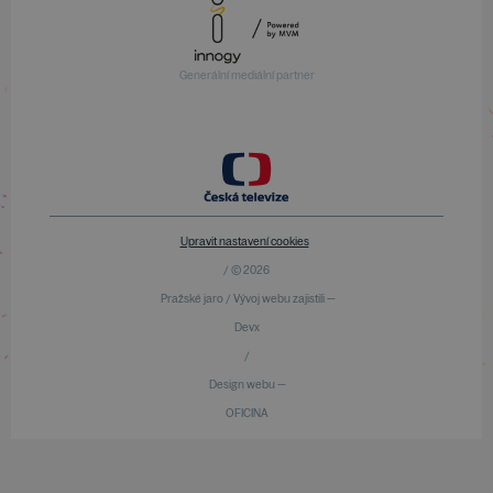
Generální mediální partner
Upravit nastavení cookies
/ © 2026
Pražské jaro / Vývoj webu zajistili —
Devx
/
Design webu —
OFICINA