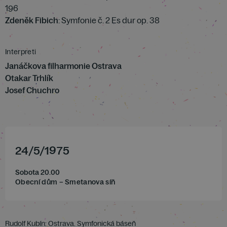
196
Zdeněk Fibich
: Symfonie č. 2 Es dur op. 38
Interpreti
Janáčkova filharmonie Ostrava
Otakar Trhlík
Josef Chuchro
24
/
5
/
1975
Sobota 20.00
Obecní dům – Smetanova síň
Rudolf Kubín: Ostrava. Symfonická báseň