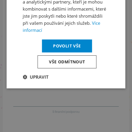
a analytickými partnery, kteří je mohou
LinkedIn
flickr
kombinovat s dalšími informacemi, které
jste jim poskytli nebo které shromáždili
při vašem používání jejich služeb.
Více
Informace o stavu objednávek
informací
+420 461 049 232
POVOLIT VŠE
VŠE ODMÍTNOUT
Informace o programu
UPRAVIT
+420 257 310 414
S finanční podporou