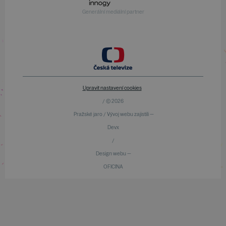
Generální mediální partner
Upravit nastavení cookies
/ © 2026
Pražské jaro / Vývoj webu zajistili —
Devx
/
Design webu —
OFICINA