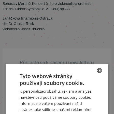
Bohuslav Martinů: Koncert č. 1 pro violoncello a orchestr
Zdeněk Fibich: Symfonie č. 2 Es dur, op. 38
Janáčkova filharmonie Ostrava
dir.: Dr. Otakar Trhlík
violoncello: Josef Chuchro
Přihlaste se k našemu newsletteru
a buďte jako první v obraze
Tyto webové stránky
používají soubory cookie.
ODEBÍRAT NEWSLETTER
CZECH
K personalizaci obsahu, reklam a analýze
ENGLISH
návštěvnosti používáme soubory cookie.
Informace o vašem používání našich
Sledujte nás na sociálních sítích
stránek také sdílíme s našimi reklamními