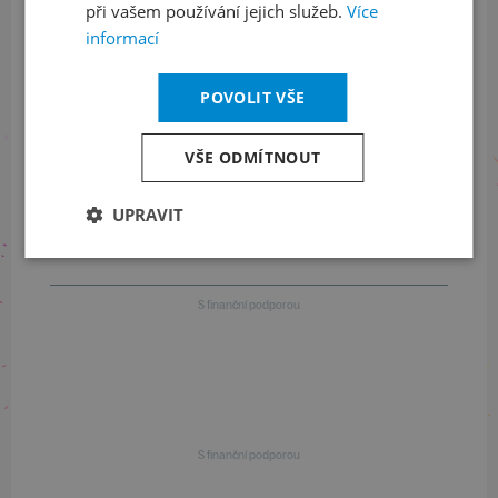
při vašem používání jejich služeb.
Více
informací
+420 461 049 232
POVOLIT VŠE
Informace o programu
VŠE ODMÍTNOUT
+420 257 310 414
UPRAVIT
S finanční podporou
S finanční podporou