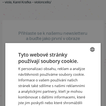
– viola, Karel Krafka – violoncello/
Přihlaste se k našemu newsletteru
a buďte jako první v obraze
ODEBÍRAT NEWSLETTER
Tyto webové stránky
používají soubory cookie.
CZECH
K personalizaci obsahu, reklam a analýze
ENGLISH
Sledujte nás na sociálních sítích
návštěvnosti používáme soubory cookie.
Informace o vašem používání našich
LinkedIn
flickr
stránek také sdílíme s našimi reklamními
a analytickými partnery, kteří je mohou
kombinovat s dalšími informacemi, které
jste jim poskytli nebo které shromáždili
Informace o stavu objednávek