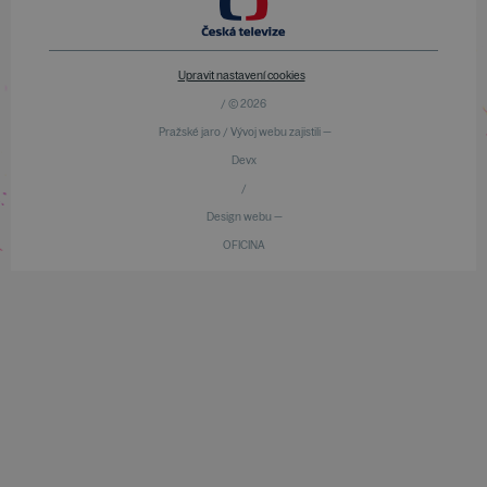
Upravit nastavení cookies
/ © 2026
Pražské jaro / Vývoj webu zajistili —
Devx
/
Design webu —
OFICINA