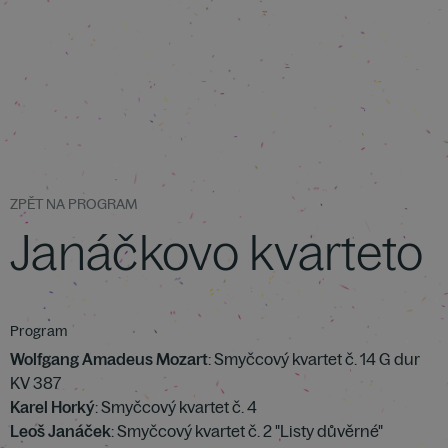
ZPĚT NA PROGRAM
Janáčkovo kvarteto
Program
Wolfgang Amadeus Mozart
: Smyčcový kvartet č. 14 G dur
KV 387
Karel Horký
: Smyčcový kvartet č. 4
Leoš Janáček
: Smyčcový kvartet č. 2 "Listy důvěrné"