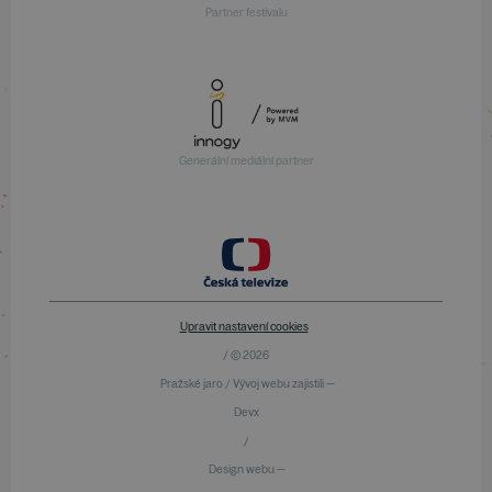
Partner festivalu
Generální mediální partner
Upravit nastavení cookies
/ © 2026
Pražské jaro / Vývoj webu zajistili —
Devx
/
Design webu —