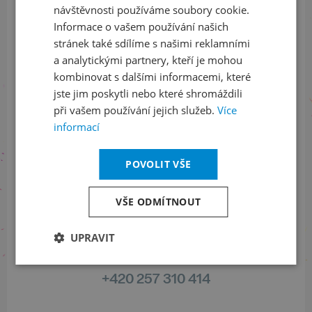
návštěvnosti používáme soubory cookie.
Informace o vašem používání našich
stránek také sdílíme s našimi reklamními
a analytickými partnery, kteří je mohou
Sledujte nás na sociálních sítích
kombinovat s dalšími informacemi, které
LinkedIn
flickr
jste jim poskytli nebo které shromáždili
při vašem používání jejich služeb.
Více
informací
Informace o stavu objednávek
POVOLIT VŠE
+420 461 049 232
VŠE ODMÍTNOUT
UPRAVIT
Informace o programu
+420 257 310 414