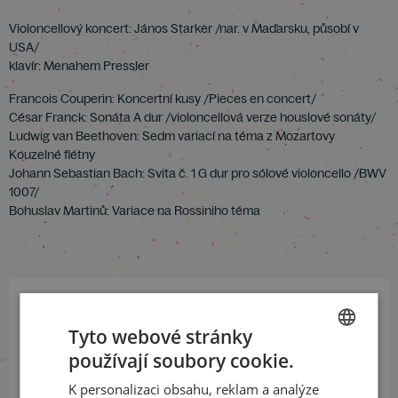
Violoncellový koncert: János Starker /nar. v Maďarsku, působí v
USA/
klavír: Menahem Pressler
Francois Couperin: Koncertní kusy /Pieces en concert/
César Franck: Sonáta A dur /violoncellová verze houslové sonáty/
Ludwig van Beethoven: Sedm variací na téma z Mozartovy
Kouzelné flétny
Johann Sebastian Bach: Svita č. 1 G dur pro sólové violoncello /BWV
1007/
Bohuslav Martinů: Variace na Rossiniho téma
Přihlaste se k našemu newsletteru
Tyto webové stránky
a buďte jako první v obraze
používají soubory cookie.
CZECH
K personalizaci obsahu, reklam a analýze
ODEBÍRAT NEWSLETTER
ENGLISH