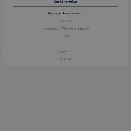
Upravit nastavení cookies
/ © 2026
Pražské jaro / Vývoj webu zajistili —
Devx
/
Design webu —
OFICINA