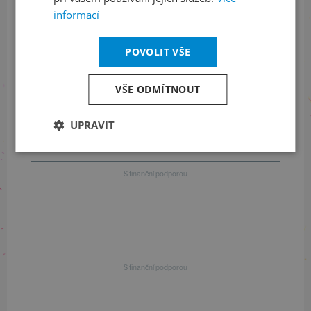
+420 461 049 232
informací
POVOLIT VŠE
Informace o programu
VŠE ODMÍTNOUT
+420 257 310 414
UPRAVIT
S finanční podporou
S finanční podporou