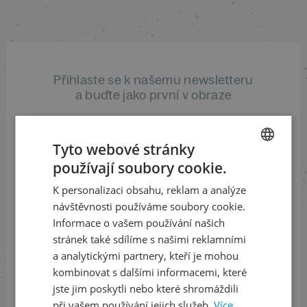
Přihlaste se k našemu newsletteru
a buďte jako první v obraze
ODEBÍRAT NEWSLETTER
Tyto webové stránky
používají soubory cookie.
CZECH
K personalizaci obsahu, reklam a analýze
ENGLISH
Sledujte nás na sociálních sítích
návštěvnosti používáme soubory cookie.
Informace o vašem používání našich
LinkedIn
flickr
stránek také sdílíme s našimi reklamními
a analytickými partnery, kteří je mohou
kombinovat s dalšími informacemi, které
Informace o stavu objednávek
jste jim poskytli nebo které shromáždili
při vašem používání jejich služeb.
Více