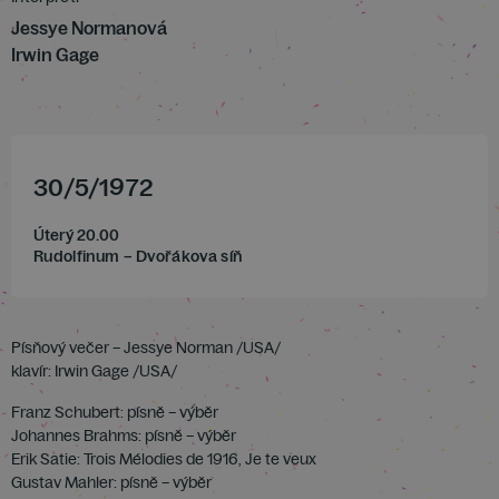
Jessye Normanová
Irwin Gage
30
/
5
/
1972
Úterý 20.00
Rudolfinum – Dvořákova síň
Písňový večer – Jessye Norman /USA/
klavír: Irwin Gage /USA/
Franz Schubert: písně – výběr
Johannes Brahms: písně – výběr
Erik Satie: Trois Mélodies de 1916, Je te veux
Gustav Mahler: písně – výběr