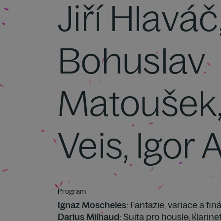
Jiří Hlaváč
Bohuslav
Matoušek,
Veis, Igor
Program
Ignaz Moscheles
: Fantazie, variace a fin
Darius Milhaud
: Suita pro housle, klarine