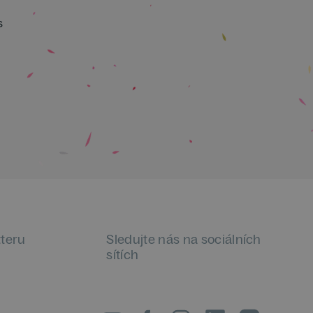
s
tteru
Sledujte nás na sociálních
sítích
LinkedIn
flickr