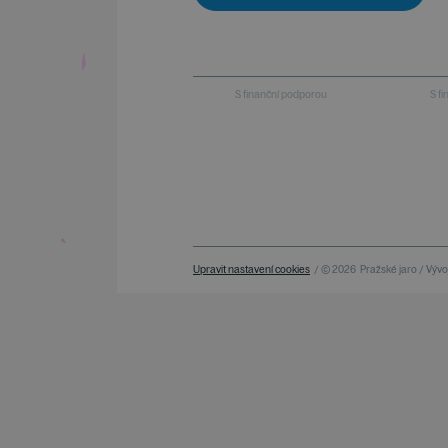
S finanční podporou
S f
Upravit nastavení cookies
/ © 2026
Pražské jaro / Vývoj