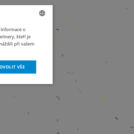
 Informace o
CZECH
tnery, kteří je
ENGLISH
máždili při vašem
OVOLIT VŠE