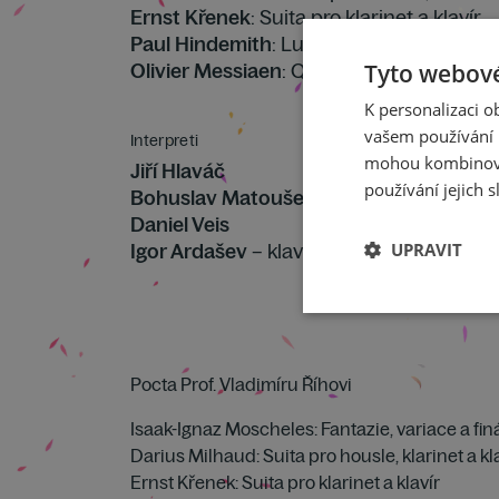
Ernst Křenek
: Suita pro klarinet a klavír
Paul Hindemith
: Ludus minor pro klarinet
Olivier Messiaen
: Quatuor pour la fin d
Tyto webové
K personalizaci 
vašem používání n
Interpreti
mohou kombinovat
Jiří Hlaváč
používání jejich s
Bohuslav Matoušek
Daniel Veis
Igor Ardašev
– klavír
UPRAVIT
Pocta Prof. Vladimíru Říhovi
Isaak-Ignaz Moscheles: Fantazie, variace a finá
Darius Milhaud: Suita pro housle, klarinet a kla
Ernst Křenek: Suita pro klarinet a klavír