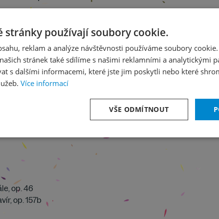
 a violoncello
u temps
 stránky používají soubory cookie.
obsahu, reklam a analýze návštěvnosti používáme soubory cookie.
ašich stránek také sdílíme s našimi reklamními a analytickými par
 s dalšími informacemi, které jste jim poskytli nebo které shro
lužeb.
Více informací
VŠE ODMÍTNOUT
P
le, op. 46
vír, op. 157b