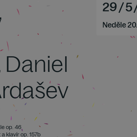
,
29
/
5
Neděle 20
 Daniel
 Ardašev
ále op. 46
t a klavír op. 157b