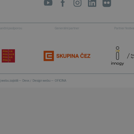
inanční podporou
Generální partner
Partner festiv
 webu zajistili —
Devx
/
Design webu —
OFICINA