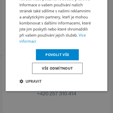
Informace o vašem používání našich
stránek také sdílíme s našimi reklamními
Sledujte nás na sociálních sítích
a analytickými partnery, kteří je mohou
kombinovat s dalšími informacemi, které
LinkedIn
flickr
jste jim poskytli nebo které shromáždili
při vašem používání jejich služeb.
Více
informací
Informace o stavu objednávek
POVOLIT VŠE
+420 461 049 232
VŠE ODMÍTNOUT
UPRAVIT
Informace o programu
+420 257 310 414