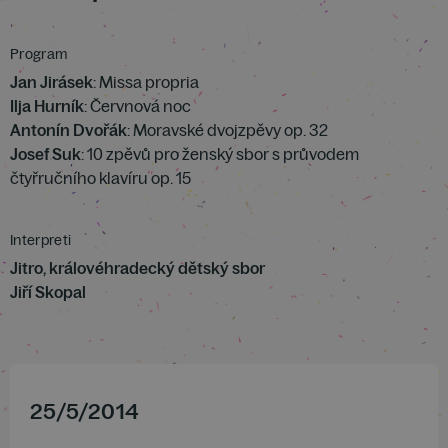
Program
Jan Jirásek
: Missa propria
Ilja Hurník
: Červnová noc
Antonín Dvořák
: Moravské dvojzpěvy op. 32
Josef Suk
: 10 zpěvů pro ženský sbor s průvodem
čtyřručního klavíru op. 15
Interpreti
Jitro, královéhradecký dětský sbor
Jiří Skopal
25
/
5
/
2014