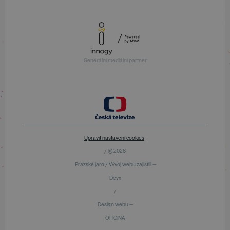
Generální mediální partner
Upravit nastavení cookies
/ © 2026
Pražské jaro / Vývoj webu zajistili —
Devx
/
Design webu —
OFICINA