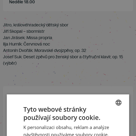
Neděle 18.00
Jitro, královéhradecký dětský sbor
Jiří Skopal – sbormistr
Jan Jirásek: Missa propria
Ilja Hurník: Červnová noc
Antonín Dvořák: Moravské dvojzpěvy, op. 32
Josef Suk: Deset zpěvů pro ženský sbor a čtyřruční klavír, op. 15
(výběr)
Přihlaste se k našemu newsletteru
Tyto webové stránky
a buďte jako první v obraze
používají soubory cookie.
CZECH
ODEBÍRAT NEWSLETTER
K personalizaci obsahu, reklam a analýze
ENGLISH
návštěvnosti používáme soubory cookie.