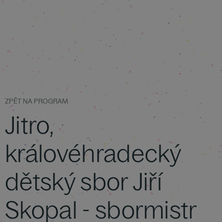
ZPĚT NA PROGRAM
Jitro,
královéhradecký
dětský sbor Jiří
Skopal - sbormistr