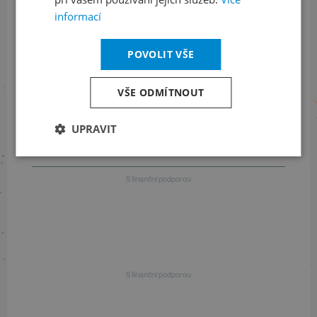
+420 461 049 232
informací
POVOLIT VŠE
Informace o programu
VŠE ODMÍTNOUT
+420 257 310 414
UPRAVIT
S finanční podporou
S finanční podporou