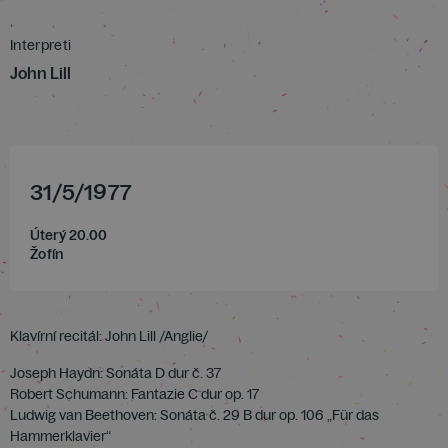
Interpreti
John Lill
31
/
5
/
1977
Úterý 20.00
Žofín
Klavírní recitál: John Lill /Anglie/
Joseph Haydn: Sonáta D dur č. 37
Robert Schumann: Fantazie C dur op. 17
Ludwig van Beethoven: Sonáta č. 29 B dur op. 106 „Für das
Hammerklavier“