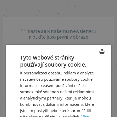
Přihlaste se k našemu newsletteru
a buďte jako první v obraze
ODEBÍRAT NEWSLETTER
Tyto webové stránky
používají soubory cookie.
CZECH
K personalizaci obsahu, reklam a analýze
ENGLISH
Sledujte nás na sociálních sítích
návštěvnosti používáme soubory cookie.
Informace o vašem používání našich
LinkedIn
flickr
stránek také sdílíme s našimi reklamními
a analytickými partnery, kteří je mohou
kombinovat s dalšími informacemi, které
Informace o stavu objednávek
jste jim poskytli nebo které shromáždili
při vašem používání jejich služeb.
Více