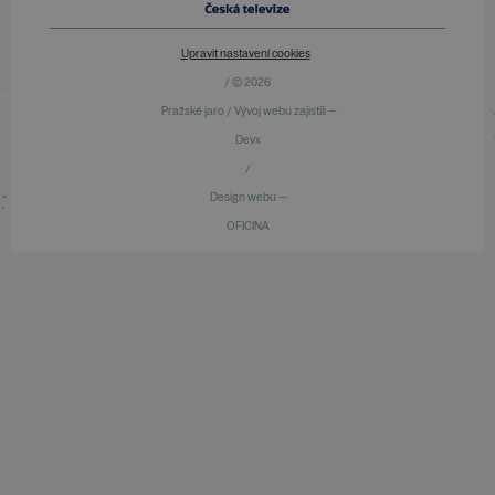
Upravit nastavení cookies
/ © 2026
Pražské jaro / Vývoj webu zajistili —
Devx
/
Design webu —
OFICINA