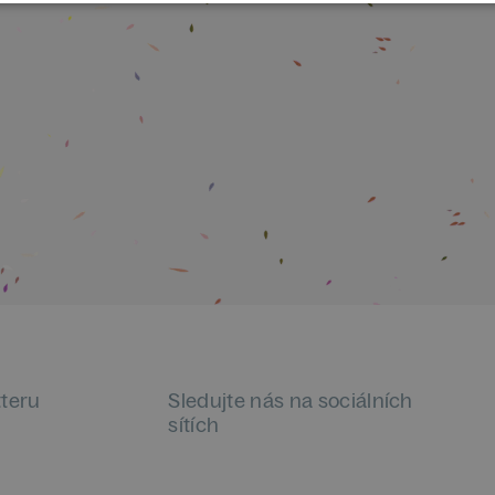
tteru
Sledujte nás na sociálních
sítích
LinkedIn
flickr