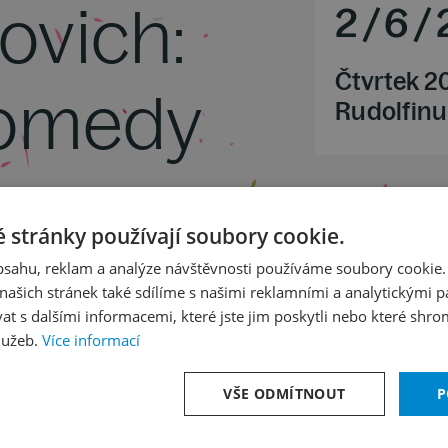
ovich:
2
/
6
/
Čtvrtek 2
Comedy
Rudolfinu
 stránky používají soubory cookie.
obsahu, reklam a analýze návštěvnosti používáme soubory cookie.
ašich stránek také sdílíme s našimi reklamními a analytickými par
 s dalšími informacemi, které jste jim poskytli nebo které shro
lužeb.
Více informací
VŠE ODMÍTNOUT
P