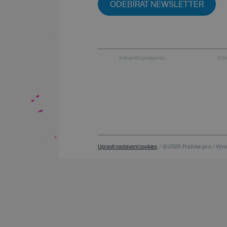
ODEBÍRAT NEWSLETTER
S finanční podporou
S f
Upravit nastavení cookies
/ © 2026
Pražské jaro / Vývoj