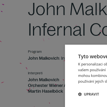
John Malk
Infernal 
Program
Tyto webové
John Malkovich
: Infernal Comedy
K personalizaci 
vašem používání n
Interpreti
mohou kombinovat
John Malkovich
používání jejich s
Orchester Wiener Akademie
Martin Haselböck
UPRAVIT