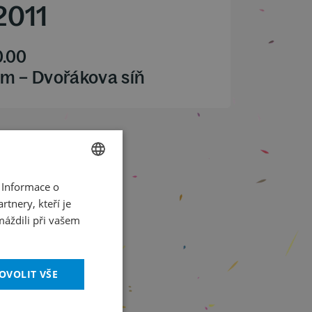
2011
0.00
m – Dvořákova síň
 Informace o
CZECH
tnery, kteří je
ENGLISH
máždili při vašem
OVOLIT VŠE