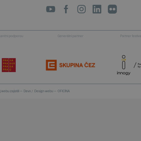
inanční podporou
Generální partner
Partner festiv
 webu zajistili —
Devx
/
Design webu —
OFICINA