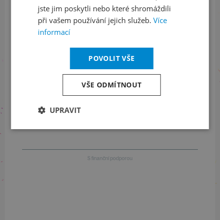
jste jim poskytli nebo které shromáždili
při vašem používání jejich služeb.
Více
Informace o stavu objednávek
informací
+420 461 049 232
POVOLIT VŠE
Informace o programu
VŠE ODMÍTNOUT
+420 257 310 414
UPRAVIT
S finanční podporou