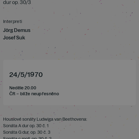
dur op. 30/3
Interpreti
Jörg Demus
Josef Suk
24
/
5
/
1970
Neděle 20.00
ČR – blíže neupřesněno
Houslové sonáty Ludwiga van Beethovena:
Sonáta A dur op. 30 č. 1
Sonáta G dur, op. 30 č. 3
Sonáta c moll, op. 30 č. 2