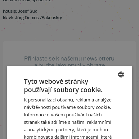
housle: Josef Suk
klavír: Jörg Demus /Rakousko/
Přihlaste se k našemu newsletteru
a buďte jako první v obraze
Tyto webové stránky
ODEBÍRAT NEWSLETTER
používají soubory cookie.
CZECH
K personalizaci obsahu, reklam a analýze
ENGLISH
návštěvnosti používáme soubory cookie.
Sledujte nás na sociálních sítích
Informace o vašem používání našich
stránek také sdílíme s našimi reklamními
LinkedIn
flickr
a analytickými partnery, kteří je mohou
kombinovat s dalšími informacemi, které