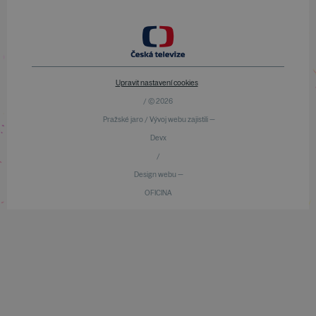
Upravit nastavení cookies
/ © 2026
Pražské jaro / Vývoj webu zajistili —
Devx
/
Design webu —
OFICINA