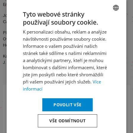
Enrique Granados: Elegia eterna /text Mestres/
Tyto webové stránky
Joaquín Turina: Tu pupila es azul z cyklu Tres poemas, op. 81 No. 2
používají soubory cookie.
Cantares z cyklu Poema en forma de canciones op. 19 č. 3
CZECH
K personalizaci obsahu, reklam a analýze
Písně: His name so sweet /úprava Hall Johnson/
ENGLISH
návštěvnosti používáme soubory cookie.
Over my head – traditional
He´s got the whole world in His hand /úprava Margaret Bonds/
Informace o vašem používání našich
stránek také sdílíme s našimi reklamními
Kathleen Battle – soprán
a analytickými partnery, kteří je mohou
J. J. Penna -klavír
kombinovat s dalšími informacemi, které
jste jim poskytli nebo které shromáždili
při vašem používání jejich služeb.
Více
informací
Přihlaste se k našemu newsletteru
POVOLIT VŠE
a buďte jako první v obraze
VŠE ODMÍTNOUT
ODEBÍRAT NEWSLETTER