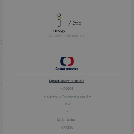
Generální mediální partner
Upravit nastavení cookies
/ © 2026
Pražské jaro / Vývoj webu zajistili —
Devx
/
Design webu —
OFICINA