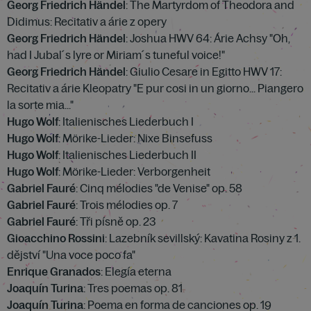
Georg Friedrich Händel
: The Martyrdom of Theodora and
Didimus: Recitativ a árie z opery
Georg Friedrich Händel
: Joshua HWV 64: Árie Achsy "Oh,
had I Jubal´s lyre or Miriam´s tuneful voice!"
Georg Friedrich Händel
: Giulio Cesare in Egitto HWV 17:
Recitativ a árie Kleopatry "E pur cosi in un giorno... Piangero
la sorte mia..."
Hugo Wolf
: Italienisches Liederbuch I
Hugo Wolf
: Mörike-Lieder: Nixe Binsefuss
Hugo Wolf
: Italienisches Liederbuch II
Hugo Wolf
: Mörike-Lieder: Verborgenheit
Gabriel Fauré
: Cinq mélodies "de Venise" op. 58
Gabriel Fauré
: Trois mélodies op. 7
Gabriel Fauré
: Tři písně op. 23
Gioacchino Rossini
: Lazebník sevillský: Kavatina Rosiny z 1.
dějství "Una voce poco fa"
Enrique Granados
: Elegía eterna
Joaquín Turina
: Tres poemas op. 81
Joaquín Turina
: Poema en forma de canciones op. 19