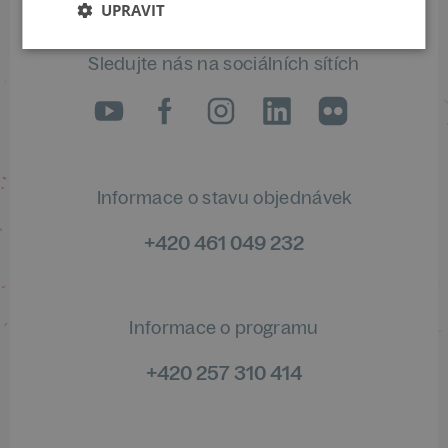
UPRAVIT
Sledujte nás na sociálních sítích
LinkedIn
flickr
Informace o stavu objednávek
+420 461 049 232
Informace o programu
+420 257 310 414