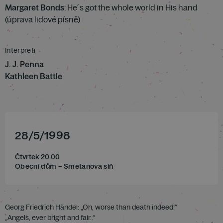
Margaret Bonds
: He´s got the whole world in His hand
(úprava lidové písně)
Interpreti
J. J. Penna
Kathleen Battle
28
/
5
/
1998
Čtvrtek 20.00
Obecní dům – Smetanova síň
Georg Friedrich Händel: „Oh, worse than death indeed!“
„Angels, ever bright and fair..“