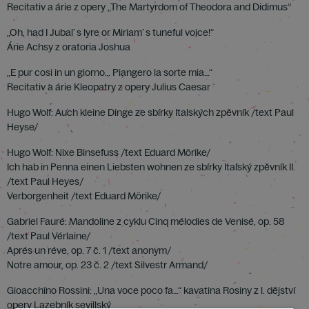
Recitativ a árie z opery „The Martyrdom of Theodora and Didimus“
„Oh, had I Jubal´s lyre or Miriam´s tuneful voice!“
Árie Achsy z oratoria Joshua
„E pur cosi in un giorno… Piangero la sorte mia…“
Recitativ a árie Kleopatry z opery Julius Caesar
Hugo Wolf: Auch kleine Dinge ze sbírky Italských zpěvník /text Paul
Heyse/
Hugo Wolf: Nixe Binsefuss /text Eduard Mörike/
Ich hab in Penna einen Liebsten wohnen ze sbírky Italský zpěvník II.
/text Paul Heyes/
Verborgenheit /text Eduard Mörike/
Gabriel Fauré: Mandoline z cyklu Cinq mélodies de Venisé, op. 58
/text Paul Vérlaine/
Aprés un réve, op. 7 č. 1 /text anonym/
Notre amour, op. 23 č. 2 /text Silvestr Armand/
Gioacchino Rossini: „Una voce poco fa…“ kavatina Rosiny z l. dějství
opery Lazebník sevillský