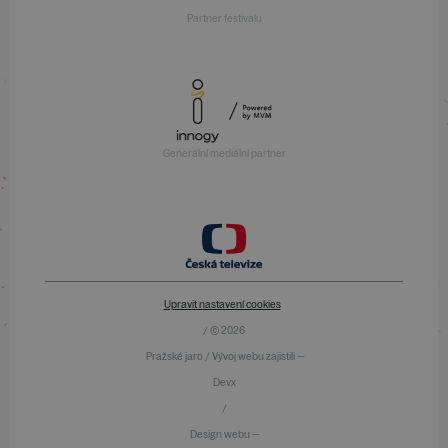
Partner festivalu
Generální mediální partner
Upravit nastavení cookies
/ © 2026
Pražské jaro / Vývoj webu zajistili —
Devx
/
Design webu —