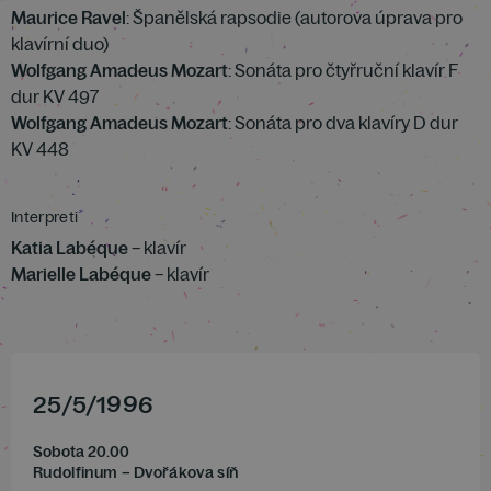
Maurice Ravel
: Španělská rapsodie (autorova úprava pro
klavírní duo)
Wolfgang Amadeus Mozart
: Sonáta pro čtyřruční klavír F
dur KV 497
Wolfgang Amadeus Mozart
: Sonáta pro dva klavíry D dur
KV 448
Interpreti
Katia Labéque
– klavír
Marielle Labéque
– klavír
25
/
5
/
1996
Sobota 20.00
Rudolfinum – Dvořákova síň