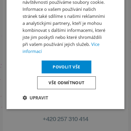
ODEBÍRAT NEWSLETTER
návštěvnosti používáme soubory cookie.
Informace o vašem používání našich
stránek také sdílíme s našimi reklamními
a analytickými partnery, kteří je mohou
Sledujte nás na sociálních sítích
kombinovat s dalšími informacemi, které
jste jim poskytli nebo které shromáždili
LinkedIn
flickr
při vašem používání jejich služeb.
Více
informací
POVOLIT VŠE
Informace o stavu objednávek
+420 461 049 232
VŠE ODMÍTNOUT
UPRAVIT
Informace o programu
+420 257 310 414