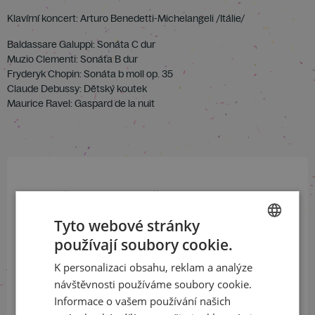
Klavírní koncert: Arturo Benedetti-Michelangeli /Itálie/
Baldassare Galuppi: Sonáta C dur
Muzio Clementi: Sonáta B dur
Fryderyk Chopin: Sonáta b moll op. 35
Claude Debussy: Dětský koutek
Maurice Ravel: Gaspard de la nuit
Přihlaste se k našemu newsletteru
a buďte jako první v obraze
Tyto webové stránky
používají soubory cookie.
CZECH
ODEBÍRAT NEWSLETTER
K personalizaci obsahu, reklam a analýze
ENGLISH
návštěvnosti používáme soubory cookie.
Informace o vašem používání našich