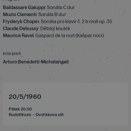
Baldassare Galuppi
: Sonáta C dur
Muzio Clementi
: Sonáta B dur
Fryderyk Chopin
: Sonáta pro klavír č. 2 b moll op. 35
Claude Debussy
: Dětský koutek
Maurice Ravel
: Gaspard de la nuit (Kašpar noci)
Interpreti
Arturo Benedetti-Michelangeli
20
/
5
/
1960
Pátek 20.00
Rudolfinum – Dvořákova síň