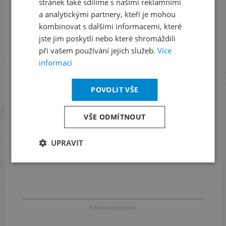
Sledujte nás na sociálních sítích
stránek také sdílíme s našimi reklamními
a analytickými partnery, kteří je mohou
LinkedIn
flickr
kombinovat s dalšími informacemi, které
jste jim poskytli nebo které shromáždili
při vašem používání jejich služeb.
Více
informací
Informace o stavu objednávek
+420 461 049 232
POVOLIT VŠE
VŠE ODMÍTNOUT
Informace o programu
UPRAVIT
+420 257 310 414
S finanční podporou