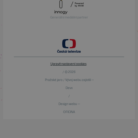
Generální mediální partner
Upravit nastavení cookies
/ © 2026
Pražské jaro / Vývoj webu zajistili —
Devx
/
Design webu —
OFICINA