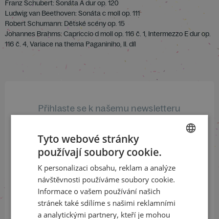
Franz Schubert: Sonáta A dur op. 120
Ludwig van Beethoven: Sonáta c moll op. 111
Robert Schumann: Dětské scény op. 15
Johannes Brahms: Capriccio d moll op. 116 č. 1, Intermezzo E dur op.
116 č. 4, Variace na thema Paganiniho, II. díl
Přihlaste se k našemu newsletteru
a buďte jako první v obraze
Tyto webové stránky
ODEBÍRAT NEWSLETTER
používají soubory cookie.
CZECH
K personalizaci obsahu, reklam a analýze
ENGLISH
návštěvnosti používáme soubory cookie.
Sledujte nás na sociálních sítích
Informace o vašem používání našich
stránek také sdílíme s našimi reklamními
LinkedIn
flickr
a analytickými partnery, kteří je mohou