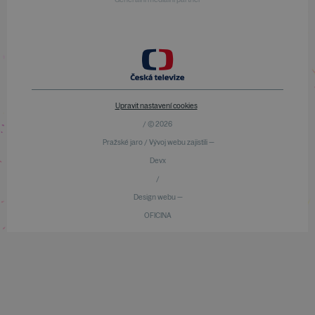
Upravit nastavení cookies
/ © 2026
Pražské jaro / Vývoj webu zajistili —
Devx
/
Design webu —
OFICINA