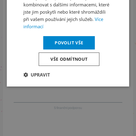
kombinovat s dalšími informacemi, které
jste jim poskytli nebo které shromáždili
při vašem používání jejich služeb.
Více
Informace o stavu objednávek
informací
+420 461 049 232
POVOLIT VŠE
VŠE ODMÍTNOUT
Informace o programu
UPRAVIT
+420 257 310 414
S finanční podporou