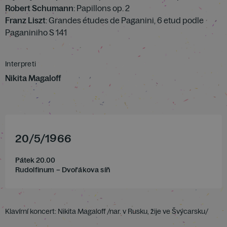
Robert Schumann
: Papillons op. 2
Franz Liszt
: Grandes études de Paganini, 6 etud podle
Paganiniho S 141
Interpreti
Nikita Magaloff
20
/
5
/
1966
Pátek 20.00
Rudolfinum – Dvořákova síň
Klavírní koncert: Nikita Magaloff /nar. v Rusku, žije ve Švýcarsku/