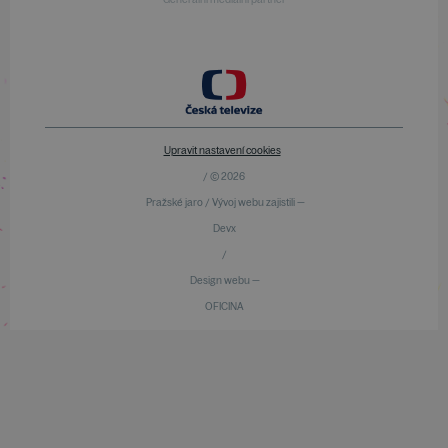
Upravit nastavení cookies
/ © 2026
Pražské jaro / Vývoj webu zajistili —
Devx
/
Design webu —
OFICINA