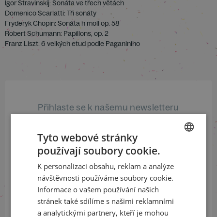
Igor Stravinskij: Sonáta ve třech větách
Domenico Scarlatti: Tři sonáty
Fryderyk Chopin: Sonáta h moll op. 58
Robert Schumann: Papillons, op. 2
Franz Liszt: 6 velkých etud podle Paganiniho
Přihlaste se k našemu newsletteru
a buďte jako první v obraze
Tyto webové stránky
ODEBÍRAT NEWSLETTER
používají soubory cookie.
CZECH
K personalizaci obsahu, reklam a analýze
ENGLISH
návštěvnosti používáme soubory cookie.
Sledujte nás na sociálních sítích
Informace o vašem používání našich
stránek také sdílíme s našimi reklamními
LinkedIn
flickr
a analytickými partnery, kteří je mohou