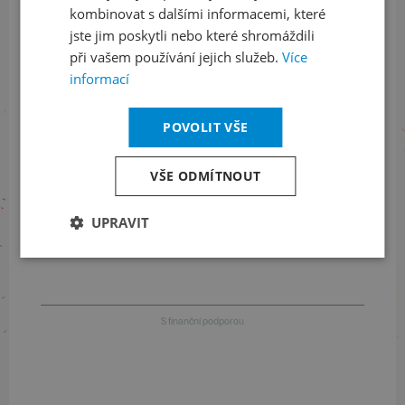
kombinovat s dalšími informacemi, které
jste jim poskytli nebo které shromáždili
při vašem používání jejich služeb.
Více
Informace o stavu objednávek
informací
+420 461 049 232
POVOLIT VŠE
VŠE ODMÍTNOUT
Informace o programu
UPRAVIT
+420 257 310 414
S finanční podporou