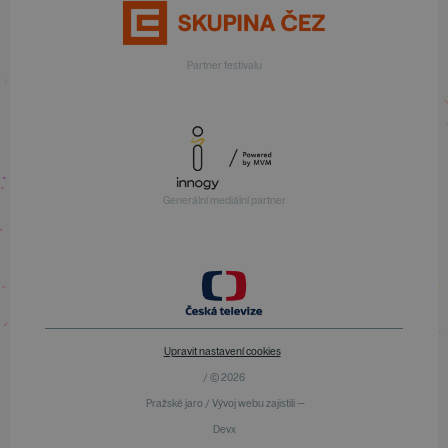
Partner festivalu
Generální mediální partner
Upravit nastavení cookies
/ © 2026
Pražské jaro / Vývoj webu zajistili —
Devx