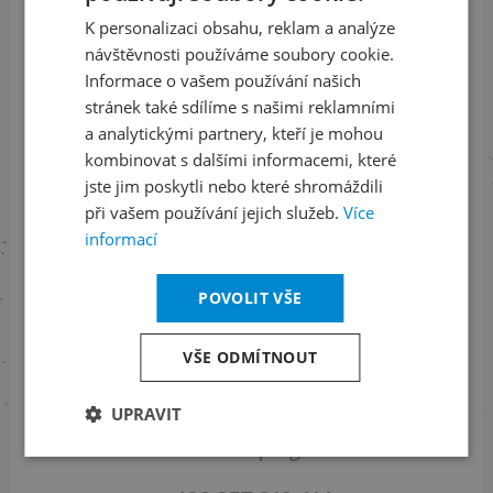
K personalizaci obsahu, reklam a analýze
ENGLISH
návštěvnosti používáme soubory cookie.
ODEBÍRAT NEWSLETTER
Informace o vašem používání našich
stránek také sdílíme s našimi reklamními
a analytickými partnery, kteří je mohou
Sledujte nás na sociálních sítích
kombinovat s dalšími informacemi, které
jste jim poskytli nebo které shromáždili
LinkedIn
flickr
při vašem používání jejich služeb.
Více
informací
POVOLIT VŠE
Informace o stavu objednávek
+420 461 049 232
VŠE ODMÍTNOUT
UPRAVIT
Informace o programu