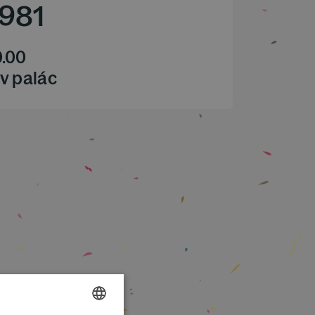
1981
0.00
v palác