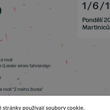
o
1
/
6
/
Pondělí 2
Martiniců
 d moll
e (Lieder eines fahrenden
r
 e moll "Z mého života"
 stránky používají soubory cookie.