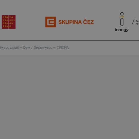
 webu zajistili —
Devx
/
Design webu —
OFICINA