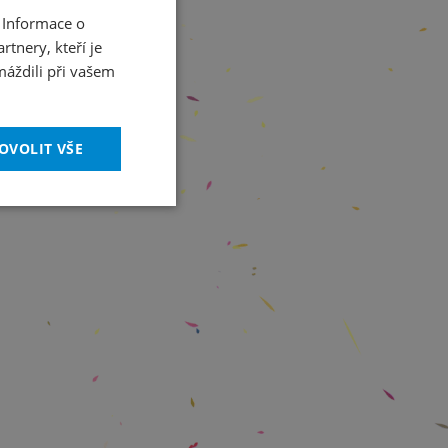
 Informace o
CZECH
tnery, kteří je
ENGLISH
máždili při vašem
OVOLIT VŠE