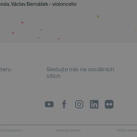
 viola, Václav Bernášek – violoncello
tteru
Sledujte nás na sociálních
sítích
LinkedIn
flickr
inanční podporou
Generální partner
Partner festiv