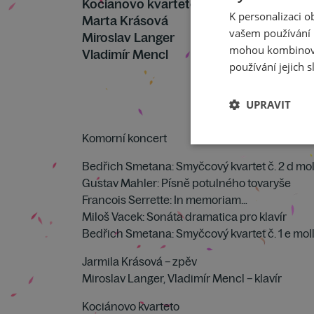
Kocianovo kvarteto
K personalizaci 
Marta Krásová
vašem používání n
Miroslav Langer
mohou kombinovat
Vladimír Mencl
používání jejich s
UPRAVIT
Komorní koncert
Bedřich Smetana: Smyčcový kvartet č. 2 d mol
Gustav Mahler: Písně potulného tovaryše
Francois Serrette: In memoriam…
Miloš Vacek: Sonáta dramatica pro klavír
Bedřich Smetana: Smyčcový kvartet č. 1 e moll
Jarmila Krásová – zpěv
Miroslav Langer, Vladimír Mencl – klavír
Kociánovo kvarteto