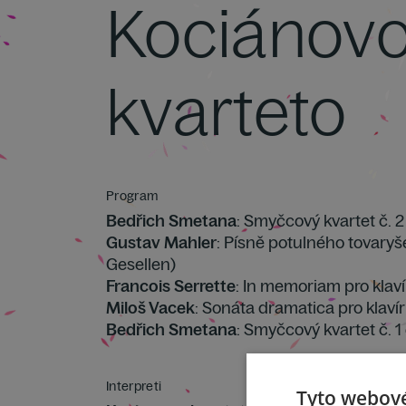
Kociánov
kvarteto
Program
Bedřich Smetana
: Smyčcový kvartet č. 2
Gustav Mahler
: Písně potulného tovaryš
Gesellen)
Francois Serrette
: In memoriam pro klaví
Miloš Vacek
: Sonáta dramatica pro klavír
Bedřich Smetana
: Smyčcový kvartet č. 1
Interpreti
Tyto webové