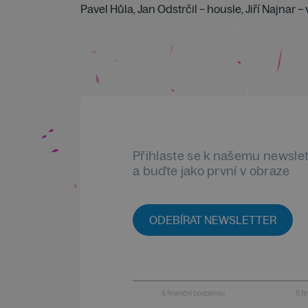
Pavel Hůla, Jan Odstrčil – housle, Jiří Najnar –
Přihlaste se k našemu newsle
a buďte jako první v obraze
ODEBÍRAT NEWSLETTER
S finanční podporou
S f