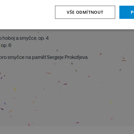
VŠE ODMÍTNOUT
P
o hoboj a smyčce, op. 4
 op. 6
a pro smyčce na paměť Sergeje Prokofjeva