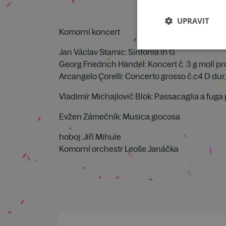
UPRAVIT
Komorní koncert
Jan Václav Stamic: Sinfonia in G
Georg Friedrich Händel: Koncert č. 3 g moll pr
Arcangelo Corelli: Concerto grosso č.c4 D dur,
Vladimír Michajlovič Blok: Passacaglia a fug
Evžen Zámečník: Musica giocosa
hoboj: Jiří Mihule
Komorní orchestr Leoše Janáčka