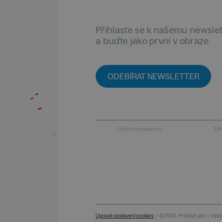
Přihlaste se k našemu newsle
a buďte jako první v obraze
ODEBÍRAT NEWSLETTER
S finanční podporou
S f
Upravit nastavení cookies
/ © 2026
Pražské jaro / Vývoj