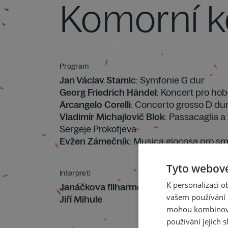
Komorní k
Program
Jan Václav Stamic
: Symfonie G dur
Georg Friedrich Händel
: Koncert pro hob
Arcangelo Corelli
: Concerto grosso D dur 
Vladimír Michajlovič Blok
: Passacaglia 
Sergeje Prokofjeva
Evžen Zámečník
: Musica giocosa pro s
Tyto webové
Interpreti
K personalizaci 
Janáčkova filharmonie Ostrava
vašem používání n
Jiří Mihule
mohou kombinovat
používání jejich s