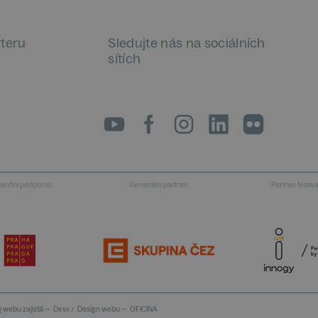
tteru
Sledujte nás na sociálních
sítích
LinkedIn
flickr
inanční podporou
Generální partner
Partner festiv
 webu zajistili —
Devx
/
Design webu —
OFICINA