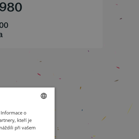
1980
.00
a
 Informace o
CZECH
tnery, kteří je
ENGLISH
máždili při vašem