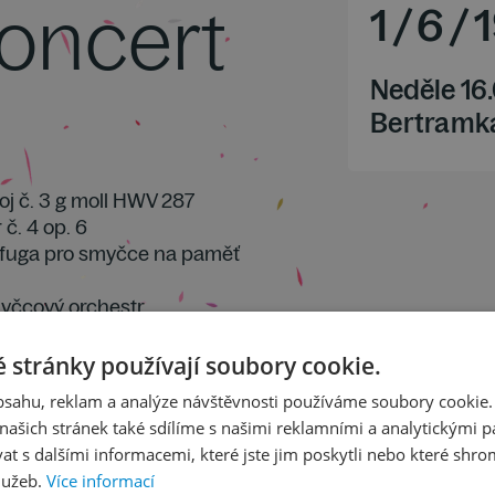
oncert
1
/
6
/
Neděle 16
Bertramk
oj č. 3 g moll HWV 287
č. 4 op. 6
a fuga pro smyčce na paměť
myčcový orchestr
 stránky používají soubory cookie.
obsahu, reklam a analýze návštěvnosti používáme soubory cookie.
ašich stránek také sdílíme s našimi reklamními a analytickými par
 s dalšími informacemi, které jste jim poskytli nebo které shro
lužeb.
Více informací