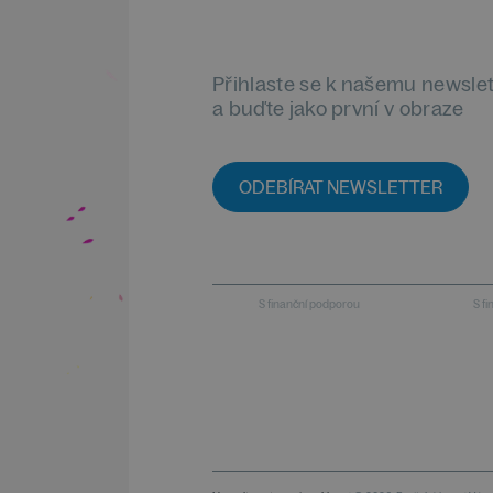
Přihlaste se k našemu newsle
a buďte jako první v obraze
ODEBÍRAT NEWSLETTER
S finanční podporou
S f