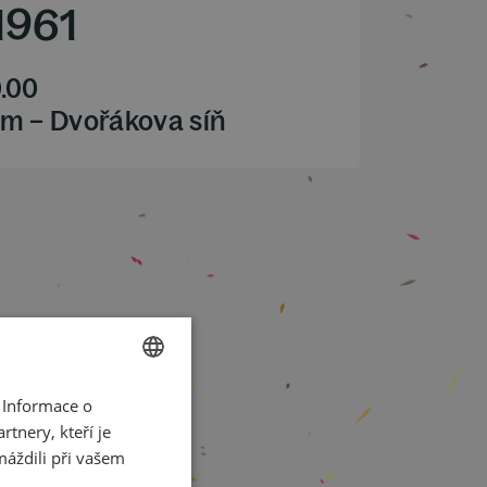
1961
.00
m – Dvořákova síň
 Informace o
CZECH
tnery, kteří je
ENGLISH
máždili při vašem