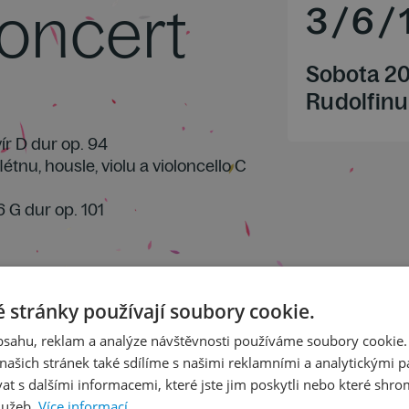
oncert
3
/
6
/
Sobota 20
Rudolfinu
vír D dur op. 94
flétnu, housle, violu a violoncello C
6 G dur op. 101
 stránky používají soubory cookie.
obsahu, reklam a analýze návštěvnosti používáme soubory cookie.
ašich stránek také sdílíme s našimi reklamními a analytickými par
 s dalšími informacemi, které jste jim poskytli nebo které shro
lužeb.
Více informací