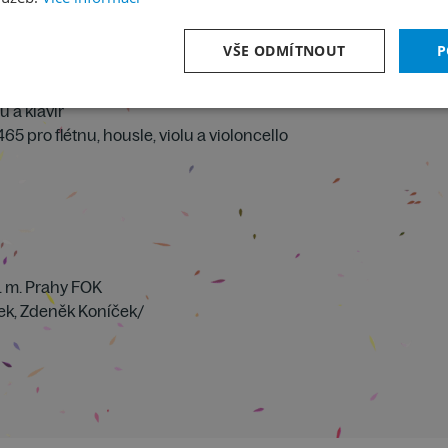
VŠE ODMÍTNOUT
P
ovou flétnu
u a klavír
5 pro flétnu, housle, violu a violoncello
. m. Prahy FOK
ček, Zdeněk Koníček/