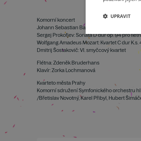
UPRAVIT
Komorní koncert
Johann Sebastian Bach: Sonáta a moll pro sól
Sergej Prokofjev: Sonáta D dur op. 94 pro flétn
Wolfgang Amadeus Mozart: Kvartet C dur K.s. 46
Dmitrij Šostakovič: VI. smyčcový kvartet
Flétna: Zdeněk Bruderhans
Klavír: Zorka Lochmanová
Kvarteto města Prahy
Komorní sdružení Symfonického orchestru hl
/Břetislav Novotný, Karel Přibyl, Hubert Šimá