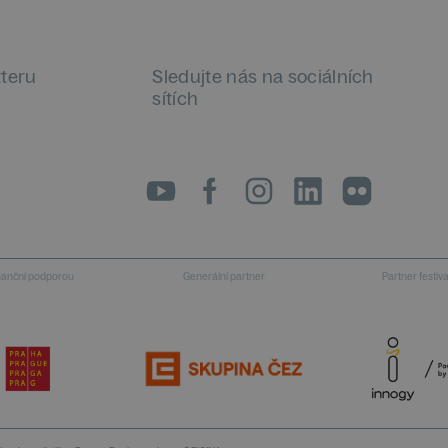
tteru
Sledujte nás na sociálních
sítích
LinkedIn
flickr
inanční podporou
Generální partner
Partner festiv