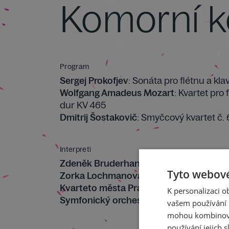
Komorní k
Program
Sergej Prokofjev
: Sonáta pro flétnu a kla
Wolfgang Amadeus Mozart
: Kvartet pro 
dur KV 465
Dmitrij Šostakovič
: Smyčcový kvartet č. 
Interpreti
Zdeněk Bruderhans
Tyto webové
Zorka Lochmanová
Kvarteto města Prahy
K personalizaci 
Symfonický orchestr hl. m. Prahy FOK
vašem používání n
mohou kombinovat
používání jejich s