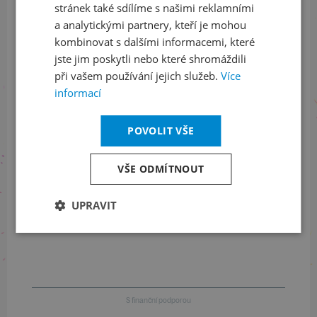
stránek také sdílíme s našimi reklamními
Sledujte nás na sociálních sítích
a analytickými partnery, kteří je mohou
LinkedIn
flickr
kombinovat s dalšími informacemi, které
jste jim poskytli nebo které shromáždili
při vašem používání jejich služeb.
Více
informací
Informace o stavu objednávek
POVOLIT VŠE
+420 461 049 232
VŠE ODMÍTNOUT
Informace o programu
UPRAVIT
+420 257 310 414
S finanční podporou