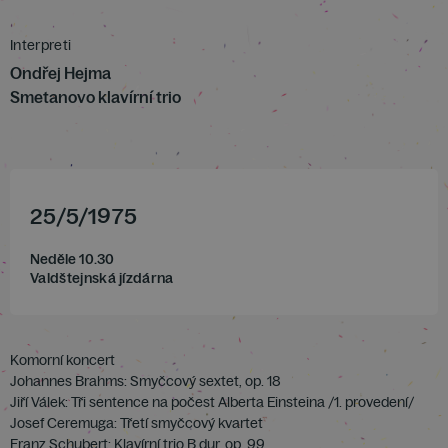
Interpreti
Ondřej Hejma
Smetanovo klavírní trio
25
/
5
/
1975
Neděle 10.30
Valdštejnská jízdárna
Komorní koncert
Johannes Brahms: Smyčcový sextet, op. 18
Jiří Válek: Tři sentence na počest Alberta Einsteina /1. provedení/
Josef Ceremuga: Třetí smyčcový kvartet
Franz Schubert: Klavírní trio B dur, op. 99