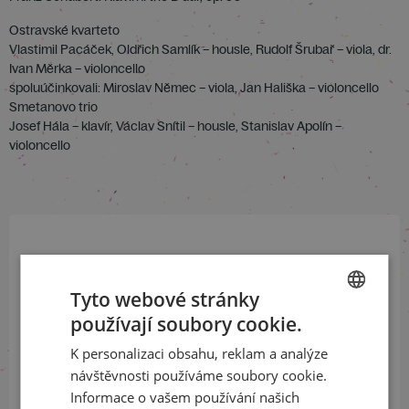
Ostravské kvarteto
Vlastimil Pacáček, Oldřich Samlík – housle, Rudolf Šrubař – viola, dr.
Ivan Měrka – violoncello
spoluúčinkovali: Miroslav Němec – viola, Jan Hališka – violoncello
Smetanovo trio
Josef Hála – klavír, Václav Snítil – housle, Stanislav Apolín –
violoncello
Přihlaste se k našemu newsletteru
a buďte jako první v obraze
Tyto webové stránky
používají soubory cookie.
CZECH
ODEBÍRAT NEWSLETTER
K personalizaci obsahu, reklam a analýze
ENGLISH
návštěvnosti používáme soubory cookie.
Informace o vašem používání našich