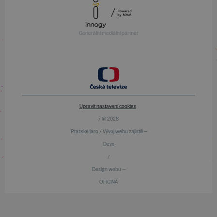
Generální mediální partner
Upravit nastavení cookies
/ © 2026
Pražské jaro / Vývoj webu zajistili —
Devx
/
Design webu —
OFICINA