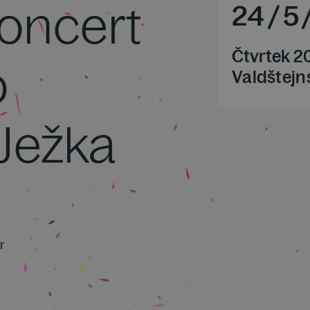
oncert
24
/
5
Čtvrtek 2
b
Valdštejn
 Ježka
r