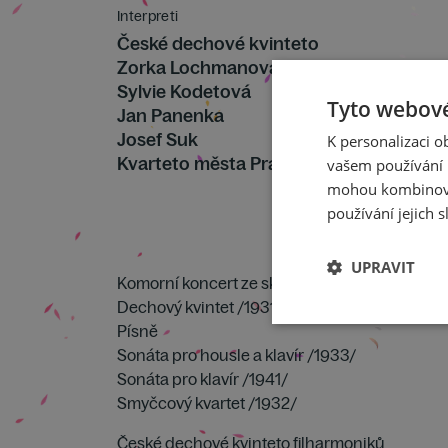
Interpreti
České dechové kvinteto
Zorka Lochmanová
Sylvie Kodetová
Tyto webové
Jan Panenka
Josef Suk
K personalizaci 
Kvarteto města Prahy
vašem používání n
mohou kombinovat
používání jejich s
UPRAVIT
Komorní koncert ze skladeb Jaroslava Ježka
Dechový kvintet /1931/
Písně
Sonáta pro housle a klavír /1933/
Sonáta pro klavír /1941/
Smyčcový kvartet /1932/
České dechové kvinteto filharmoniků