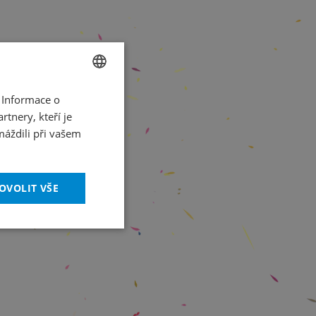
 Informace o
CZECH
tnery, kteří je
ENGLISH
máždili při vašem
OVOLIT VŠE