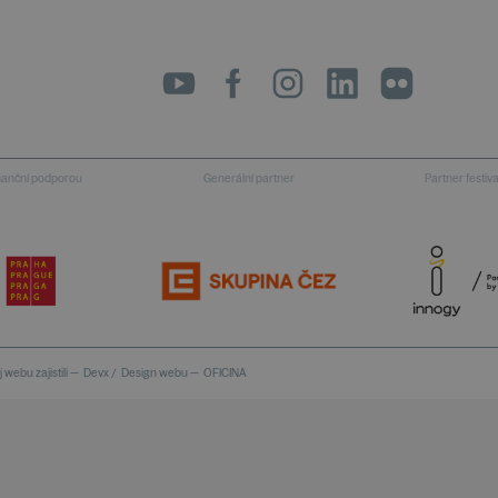
LinkedIn
flickr
inanční podporou
Generální partner
Partner festiv
 webu zajistili —
Devx
/
Design webu —
OFICINA