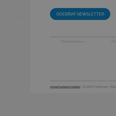
ODEBÍRAT NEWSLETTER
S finanční podporou
S f
Upravit nastavení cookies
/ © 2026
Pražské jaro / Vývoj