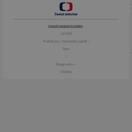
Upravit nastavení cookies
/ © 2026
Pražské jaro / Vývoj webu zajistili —
Devx
/
Design webu —
OFICINA