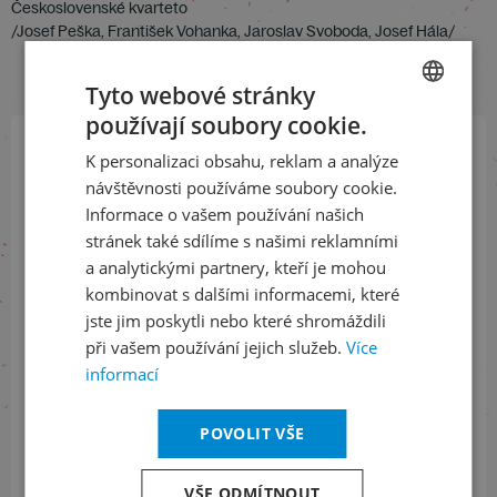
Československé kvarteto
/Josef Peška, František Vohanka, Jaroslav Svoboda, Josef Hála/
Tyto webové stránky
používají soubory cookie.
CZECH
K personalizaci obsahu, reklam a analýze
ENGLISH
Přihlaste se k našemu newsletteru
návštěvnosti používáme soubory cookie.
a buďte jako první v obraze
Informace o vašem používání našich
stránek také sdílíme s našimi reklamními
ODEBÍRAT NEWSLETTER
a analytickými partnery, kteří je mohou
kombinovat s dalšími informacemi, které
jste jim poskytli nebo které shromáždili
při vašem používání jejich služeb.
Více
Sledujte nás na sociálních sítích
informací
LinkedIn
flickr
POVOLIT VŠE
VŠE ODMÍTNOUT