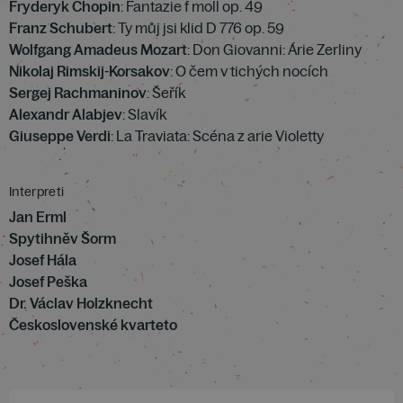
Fryderyk Chopin
: Fantazie f moll op. 49
Franz Schubert
: Ty můj jsi klid D 776 op. 59
Wolfgang Amadeus Mozart
: Don Giovanni: Árie Zerliny
Nikolaj Rimskij-Korsakov
: O čem v tichých nocích
Sergej Rachmaninov
: Šeřík
Alexandr Alabjev
: Slavík
Giuseppe Verdi
: La Traviata: Scéna z arie Violetty
Interpreti
Jan Erml
Spytihněv Šorm
Josef Hála
Josef Peška
Dr. Václav Holzknecht
Československé kvarteto