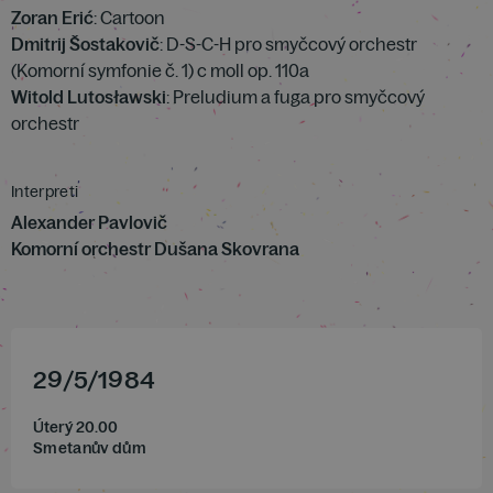
Zoran Erić
: Cartoon
Dmitrij Šostakovič
: D-S-C-H pro smyčcový orchestr
(Komorní symfonie č. 1) c moll op. 110a
Witold Lutosławski
: Preludium a fuga pro smyčcový
orchestr
Interpreti
Alexander Pavlovič
Komorní orchestr Dušana Skovrana
29
/
5
/
1984
Úterý 20.00
Smetanův dům