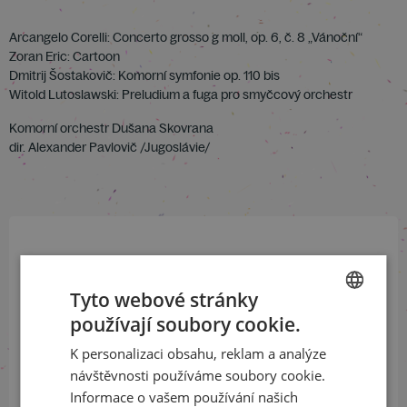
Arcangelo Corelli: Concerto grosso g moll, op. 6, č. 8 „Vánoční“
Zoran Eric: Cartoon
Dmitrij Šostakovič: Komorní symfonie op. 110 bis
Witold Lutoslawski: Preludium a fuga pro smyčcový orchestr
Komorní orchestr Dušana Skovrana
dir. Alexander Pavlovič /Jugoslávie/
Přihlaste se k našemu newsletteru
a buďte jako první v obraze
Tyto webové stránky
používají soubory cookie.
CZECH
ODEBÍRAT NEWSLETTER
K personalizaci obsahu, reklam a analýze
ENGLISH
návštěvnosti používáme soubory cookie.
Informace o vašem používání našich