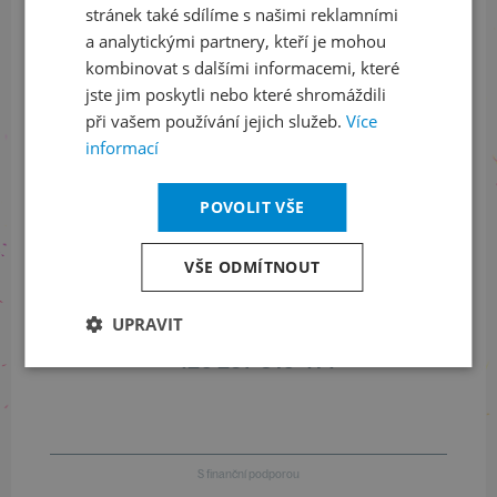
stránek také sdílíme s našimi reklamními
Sledujte nás na sociálních sítích
a analytickými partnery, kteří je mohou
LinkedIn
flickr
kombinovat s dalšími informacemi, které
jste jim poskytli nebo které shromáždili
při vašem používání jejich služeb.
Více
informací
Informace o stavu objednávek
POVOLIT VŠE
+420 461 049 232
VŠE ODMÍTNOUT
Informace o programu
UPRAVIT
+420 257 310 414
S finanční podporou