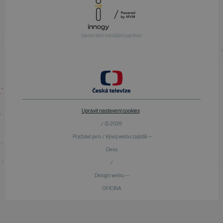
Generální mediální partner
Upravit nastavení cookies
/ © 2026
Pražské jaro / Vývoj webu zajistili —
Devx
/
Design webu —
OFICINA